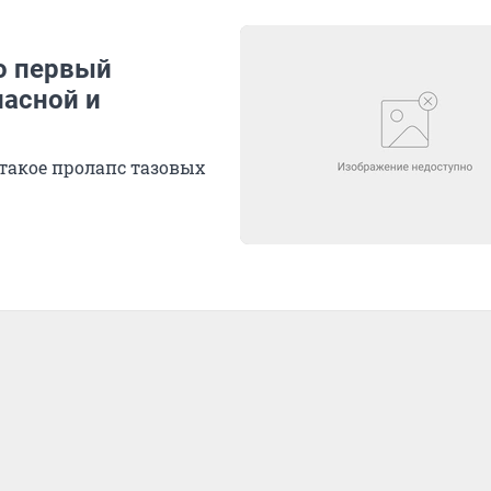
о первый
пасной и
 такое пролапс тазовых