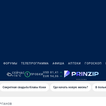
ФОРУМЫ
ТЕЛЕПРОГРАММА
АФИША
АПТЕКИ
ГОРОСКОП
USD 81,41
СЕЙЧАС
1
ПРОБКИ
+16°C
EUR 94,06
Секретная свадьба Клавы Коки
Где начать новую жизнь?
В больн
РГАНОВ