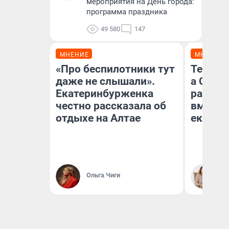
мероприятия на День города:
программа праздника
49 580
147
МНЕНИЕ
МНЕНИЕ
«Про беспилотники тут
Тельцов
даже не слышали».
а Скор
Екатеринбурженка
разведу
честно рассказала об
вмешае
отдыхе на Алтае
екатер
Ольга Чиги
Та