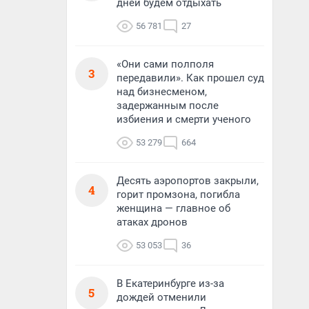
дней будем отдыхать
56 781
27
«Они сами полполя
3
передавили». Как прошел суд
над бизнесменом,
задержанным после
избиения и смерти ученого
53 279
664
Десять аэропортов закрыли,
4
горит промзона, погибла
женщина — главное об
атаках дронов
53 053
36
В Екатеринбурге из-за
5
дождей отменили