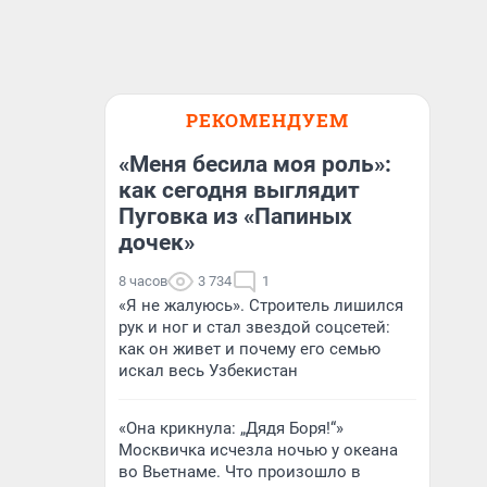
РЕКОМЕНДУЕМ
«Меня бесила моя роль»:
как сегодня выглядит
Пуговка из «Папиных
дочек»
8 часов
3 734
1
«Я не жалуюсь». Строитель лишился
рук и ног и стал звездой соцсетей:
как он живет и почему его семью
искал весь Узбекистан
«Она крикнула: „Дядя Боря!“»
Москвичка исчезла ночью у океана
во Вьетнаме. Что произошло в