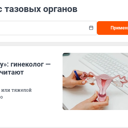
с тазовых органов
Примен
»: гинеколог —
считают
в или тяжелой
ро