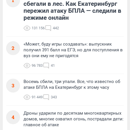
1
сбегали в лес. Как Екатеринбург
пережил атаку БПЛА — следили в
режиме онлайн
131 156
442
«Может, буду игры создавать»: выпускник
2
получил 391 балл на ЕГЭ, но для поступления в
вуз они ему не пригодятся
96 783
41
Восемь сбили, три упали. Все, что известно об
3
атаке БПЛА на Екатеринбург к этому часу
91 449
343
Дроны ударили по десяткам многоквартирных
4
домов, многие охватил огонь, пострадали дети:
главное об атаке