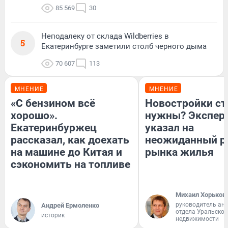
85 569
30
Неподалеку от склада Wildberries в
5
Екатеринбурге заметили столб черного дыма
70 607
113
МНЕНИЕ
МНЕНИЕ
«С бензином всё
Новостройки ст
хорошо».
нужны? Экспер
Екатеринбуржец
указал на
рассказал, как доехать
неожиданный р
на машине до Китая и
рынка жилья
сэкономить на топливе
Михаил Хорьков
руководитель ан
Андрей Ермоленко
отдела Уральско
историк
недвижимости