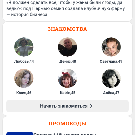
«Я должен сделать всё, чтобы у жены были ягоды, да
ведь?»: под Пермью семья создала клубничную ферму
— история бизнеса
ЗНАКОМСТВА
Любовь
,
44
Денис
,
48
Светлана
,
49
Юлия
,
46
Katrin
,
45
Алёна
,
47
Начать знакомиться
ПРОМОКОДЫ
Скидка 11% на все курсы