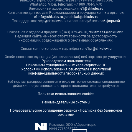
Телефоны (круглосуточно): 8 (343) 379-49-95, 34-555-34,
WhatsApp, Viber, Telegram: +7 909 704-57-70
Электронный адрес редакции:
e1@shkulev.ru
Контактные данные для Роскомнадзора и государственных органов:
e1info@shkulev.ru
,
juristekat@shkulev.ru
Техподдержка:
help@shkulev.ru
или воспользуйтесь
веб-формой
Связаться с отделом продаж: 8 (343) 379-49-10,
reklamae1@shkulev.ru
Редакция сайта не несет ответственности за достоверность
информации, содержащейся в рекламных объявлениях.
Связаться по вопросам партнёрства:
e1pr@shkulev.ru
Особенности эксплуатации (использования) веб-портала регулируются:
Руководством пользователя
Описанием функциональных характеристик ПО
Условиями использования веб-портала и политикой
конфиденциальности персональных данных
Веб-портал распространяется в виде интернет-сервиса, специальные
действия по установке на стороне пользователя не требуются
Политика использования cookies
Рекомендательные системы
Пользовательское соглашение сервиса «Подписка без баннерной
рекламы»