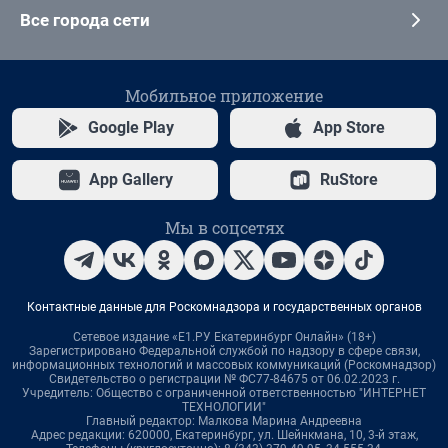
Все города сети
Мобильное приложение
Google Play
App Store
App Gallery
RuStore
Мы в соцсетях
Контактные данные для Роскомнадзора и государственных органов
Сетевое издание «Е1.РУ Екатеринбург Онлайн» (18+)
Зарегистрировано Федеральной службой по надзору в сфере связи,
информационных технологий и массовых коммуникаций (Роскомнадзор)
Свидетельство о регистрации № ФС77-84675 от 06.02.2023 г.
Учредитель: Общество с ограниченной ответственностью "ИНТЕРНЕТ
ТЕХНОЛОГИИ"
Главный редактор: Малкова Марина Андреевна
Адрес редакции: 620000, Екатеринбург, ул. Шейнкмана, 10, 3-й этаж,