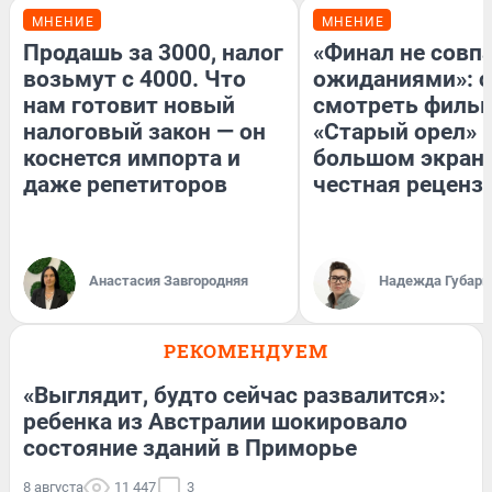
МНЕНИЕ
МНЕНИЕ
Продашь за 3000, налог
«Финал не совпа
возьмут с 4000. Что
ожиданиями»: с
нам готовит новый
смотреть филь
налоговый закон — он
«Старый орел» 
коснется импорта и
большом экран
даже репетиторов
честная реценз
Анастасия Завгородняя
Надежда Губарь
РЕКОМЕНДУЕМ
«Выглядит, будто сейчас развалится»:
ребенка из Австралии шокировало
состояние зданий в Приморье
8 августа
11 447
3