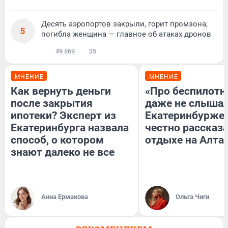
Десять аэропортов закрыли, горит промзона,
5
погибла женщина — главное об атаках дронов
49 869
35
МНЕНИЕ
МНЕНИЕ
Как вернуть деньги
«Про беспилотн
после закрытия
даже не слышал
ипотеки? Эксперт из
Екатеринбурже
Екатеринбурга назвала
честно рассказа
способ, о котором
отдыхе на Алта
знают далеко не все
Анна Ермакова
Ольга Чиги