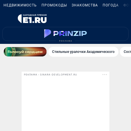
НЕДВИЖИМОСТЬ
ПРОМОКОДЫ
ЗНАКОМСТВА
ПОГОДА
ФО
Стильные уралочки Академического
Сос
РЕКЛАМА • SINARA-DEVELOPMENT.RU