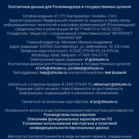
Контактные данные для Роскомнадзора и государственных органов
Сетевое издание «Е1.РУ Екатеринбург Онлайн» (18+)
Зарегистрировано Федеральной службой по надзору в сфере связи,
информационных технологий и массовых коммуникаций (Роскомнадзор)
Свидетельство о регистрации № ФС77-84675 от 06.02.2023 г.
Учредитель: Общество с ограниченной ответственностью "ИНТЕРНЕТ
ТЕХНОЛОГИИ"
Главный редактор: Малкова Марина Андреевна
Адрес редакции: 620000, Екатеринбург, ул. Шейнкмана, 10, 3-й этаж,
Телефоны (круглосуточно): 8 (343) 379-49-95, 34-555-34,
WhatsApp, Viber, Telegram: +7 909 704-57-70
Электронный адрес редакции:
e1@shkulev.ru
Контактные данные для Роскомнадзора и государственных органов:
e1info@shkulev.ru
,
juristekat@shkulev.ru
Техподдержка:
help@shkulev.ru
или воспользуйтесь
веб-формой
Связаться с отделом продаж: 8 (343) 379-49-10,
reklamae1@shkulev.ru
Редакция сайта не несет ответственности за достоверность
информации, содержащейся в рекламных объявлениях.
Связаться по вопросам партнёрства:
e1pr@shkulev.ru
Особенности эксплуатации (использования) веб-портала регулируются:
Руководством пользователя
Описанием функциональных характеристик ПО
Условиями использования веб-портала и политикой
конфиденциальности персональных данных
Веб-портал распространяется в виде интернет-сервиса, специальные