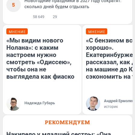
Новогодние праздники в 2027 году сократят:
5
сколько дней будем отдыхать
58 649
29
МНЕНИЕ
МНЕНИЕ
«Мы видим нового
«С бензином вс
Нолана»: с каким
хорошо».
настроем нужно
Екатеринбурже
смотреть «Одиссею»,
рассказал, как 
чтобы она не
на машине до К
выглядела как фиаско
сэкономить на 
Андрей Ермолен
Надежда Губарь
историк
РЕКОМЕНДУЕМ
Накипело у младшей сестры: «Она