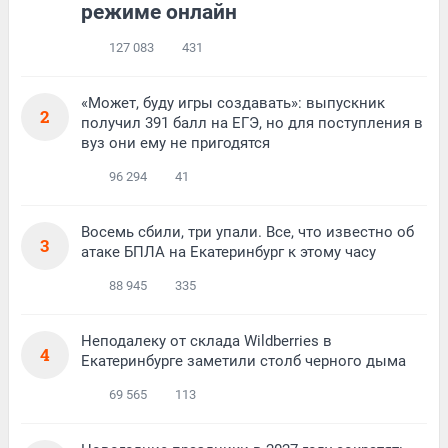
режиме онлайн
127 083
431
«Может, буду игры создавать»: выпускник
2
получил 391 балл на ЕГЭ, но для поступления в
вуз они ему не пригодятся
96 294
41
Восемь сбили, три упали. Все, что известно об
3
атаке БПЛА на Екатеринбург к этому часу
88 945
335
Неподалеку от склада Wildberries в
4
Екатеринбурге заметили столб черного дыма
69 565
113