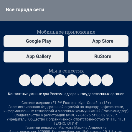
Все города сети
Мобильное приложение
Google Play
App Store
App Gallery
RuStore
Мы в соцсетях
Контактные данные для Роскомнадзора и государственных органов
Сетевое издание «Е1.РУ Екатеринбург Онлайн» (18+)
Зарегистрировано Федеральной службой по надзору в сфере связи,
информационных технологий и массовых коммуникаций (Роскомнадзор)
Свидетельство о регистрации № ФС77-84675 от 06.02.2023 г.
Учредитель: Общество с ограниченной ответственностью "ИНТЕРНЕТ
ТЕХНОЛОГИИ"
Главный редактор: Малкова Марина Андреевна
Адрес редакции: 620000, Екатеринбург, ул. Шейнкмана, 10, 3-й этаж,