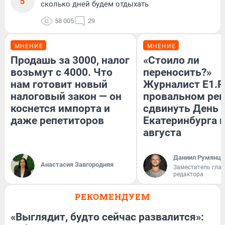
5
сколько дней будем отдыхать
58 005
29
МНЕНИЕ
МНЕНИЕ
Продашь за 3000, налог
«Стоило ли
возьмут с 4000. Что
переносить?»
нам готовит новый
Журналист E1.R
налоговый закон — он
провальном ре
коснется импорта и
сдвинуть День
даже репетиторов
Екатеринбурга н
августа
Даниил Румянце
Анастасия Завгородняя
Заместитель гла
редактора
РЕКОМЕНДУЕМ
«Выглядит, будто сейчас развалится»: