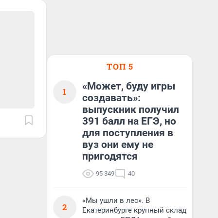
ТОП 5
«Может, буду игры
1
создавать»:
выпускник получил
391 балл на ЕГЭ, но
для поступления в
вуз они ему не
пригодятся
95 349
40
«Мы ушли в лес». В
2
Екатеринбурге крупный склад