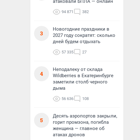
атаковали БПЛА — онлайн
94 871
382
Новогодние праздники в
3
2027 году сократят: сколько
дней будем отдыхать
57 335
27
Неподалеку от склада
4
Wildberries в Екатеринбурге
заметили столб черного
дыма
56 636
108
Десять аэропортов закрыли,
5
горит промзона, погибла
женщина — главное об
атаках дронов