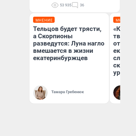
53 935
36
МНЕНИЕ
МНЕНИЕ
Тельцов будет трясти,
«Какую
а Скорпионы
творили
разведутся: Луна нагло
отмажу
вмешается в жизни
екатер
екатеринбуржцев
следов
сканда
уральс
Ек
Тамара Гребенюк
Об