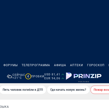
ФОРУМЫ
ТЕЛЕПРОГРАММА
АФИША
АПТЕКИ
ГОРОСКОП
USD 81,41
СЕЙЧАС
4
ПРОБКИ
+21°C
EUR 94,06
Пять человек погибли в ДТП
Где начать новую жизнь?
Пожар возл
УЗЫКА