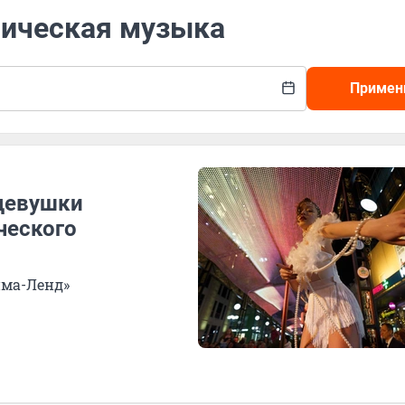
ническая музыка
Примен
девушки
ческого
има-Ленд»