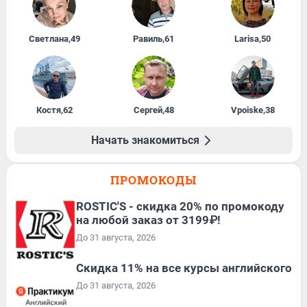
Светлана
,
49
Равиль
,
61
Larisa
,
50
Костя
,
62
Сергей
,
48
Vpoiske
,
38
Начать знакомиться
ПРОМОКОДЫ
ROSTIC'S - скидка 20% по промокоду
на любой заказ от 3199₽!
До 31 августа, 2026
Скидка 11% на все курсы английского
До 31 августа, 2026