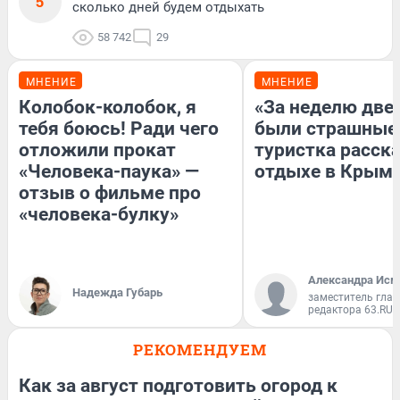
5
сколько дней будем отдыхать
58 742
29
МНЕНИЕ
МНЕНИЕ
Колобок-колобок, я
«За неделю две
тебя боюсь! Ради чего
были страшные
отложили прокат
туристка расска
«Человека-паука» —
отдыхе в Крым
отзыв о фильме про
«человека-булку»
Александра Исм
Надежда Губарь
заместитель глав
редактора 63.RU
РЕКОМЕНДУЕМ
Как за август подготовить огород к