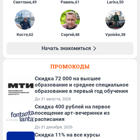
Светлана
,
49
Равиль
,
61
Larisa
,
50
Костя
,
62
Сергей
,
48
Vpoiske
,
38
Начать знакомиться
ПРОМОКОДЫ
Скидка 72 000 на высшее
образование и среднее специальное
образование в первый год обучения
До 31 августа, 2026
Cкидка 400 рублей на первое
посещение арт-вечеринки из
расписания
До 31 декабря, 2026
Скидка 11% на все курсы