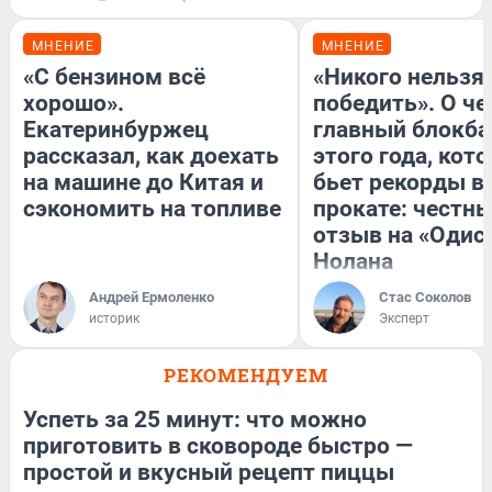
МНЕНИЕ
МНЕНИЕ
«С бензином всё
«Никого нельзя
хорошо».
победить». О ч
Екатеринбуржец
главный блокба
рассказал, как доехать
этого года, кот
на машине до Китая и
бьет рекорды в
сэкономить на топливе
прокате: честн
отзыв на «Одис
Нолана
Андрей Ермоленко
Стас Соколов
историк
Эксперт
РЕКОМЕНДУЕМ
Успеть за 25 минут: что можно
приготовить в сковороде быстро —
простой и вкусный рецепт пиццы