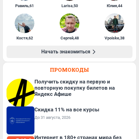
Равиль
,
61
Larisa
,
50
Юлия
,
44
Костя
,
62
Сергей
,
48
Vpoiske
,
38
Начать знакомиться
ПРОМОКОДЫ
Получить скидку на первую и
повторную покупку билетов на
Яндекс Афише
Скидка 11% на все курсы
До 31 августа, 2026
Интернет в 180+ странах мира без