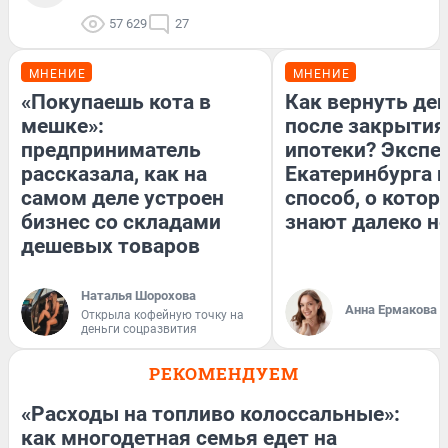
57 629
27
МНЕНИЕ
МНЕНИЕ
«Покупаешь кота в
Как вернуть де
мешке»:
после закрытия
предприниматель
ипотеки? Экспе
рассказала, как на
Екатеринбурга 
самом деле устроен
способ, о котор
бизнес со складами
знают далеко не
дешевых товаров
Наталья Шорохова
Анна Ермакова
Открыла кофейную точку на
деньги соцразвития
РЕКОМЕНДУЕМ
«Расходы на топливо колоссальные»:
как многодетная семья едет на