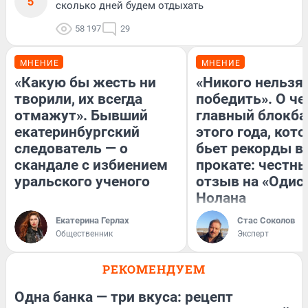
5
сколько дней будем отдыхать
58 197
29
МНЕНИЕ
МНЕНИЕ
«Какую бы жесть ни
«Никого нельзя
творили, их всегда
победить». О ч
отмажут». Бывший
главный блокба
екатеринбургский
этого года, кот
следователь — о
бьет рекорды в
скандале с избиением
прокате: честн
уральского ученого
отзыв на «Одис
Нолана
Екатерина Герлах
Стас Соколов
Общественник
Эксперт
РЕКОМЕНДУЕМ
Одна банка — три вкуса: рецепт