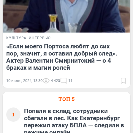
КУЛЬТУРА
ИНТЕРВЬЮ
«Если моего Портоса любят до сих
пор, значит, я оставил добрый след».
Актер Валентин Смирнитский — о 4
браках и магии ролей
10 июня, 2024, 13:30
4 423
11
ТОП 5
Попали в склад, сотрудники
1
сбегали в лес. Как Екатеринбург
пережил атаку БПЛА — следили в
режиме онлайн