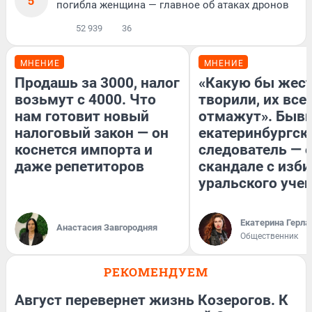
5
погибла женщина — главное об атаках дронов
52 939
36
МНЕНИЕ
МНЕНИЕ
Продашь за 3000, налог
«Какую бы жест
возьмут с 4000. Что
творили, их все
нам готовит новый
отмажут». Быв
налоговый закон — он
екатеринбургск
коснется импорта и
следователь — 
даже репетиторов
скандале с изб
уральского уче
Екатерина Герла
Анастасия Завгородняя
Общественник
РЕКОМЕНДУЕМ
Август перевернет жизнь Козерогов. К