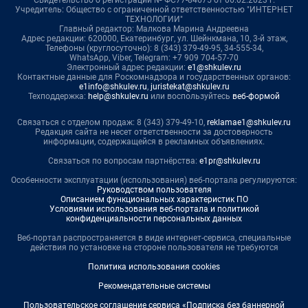
Учредитель: Общество с ограниченной ответственностью "ИНТЕРНЕТ
ТЕХНОЛОГИИ"
Главный редактор: Малкова Марина Андреевна
Адрес редакции: 620000, Екатеринбург, ул. Шейнкмана, 10, 3-й этаж,
Телефоны (круглосуточно): 8 (343) 379-49-95, 34-555-34,
WhatsApp, Viber, Telegram: +7 909 704-57-70
Электронный адрес редакции:
e1@shkulev.ru
Контактные данные для Роскомнадзора и государственных органов:
e1info@shkulev.ru
,
juristekat@shkulev.ru
Техподдержка:
help@shkulev.ru
или воспользуйтесь
веб-формой
Связаться с отделом продаж: 8 (343) 379-49-10,
reklamae1@shkulev.ru
Редакция сайта не несет ответственности за достоверность
информации, содержащейся в рекламных объявлениях.
Связаться по вопросам партнёрства:
e1pr@shkulev.ru
Особенности эксплуатации (использования) веб-портала регулируются:
Руководством пользователя
Описанием функциональных характеристик ПО
Условиями использования веб-портала и политикой
конфиденциальности персональных данных
Веб-портал распространяется в виде интернет-сервиса, специальные
действия по установке на стороне пользователя не требуются
Политика использования cookies
Рекомендательные системы
Пользовательское соглашение сервиса «Подписка без баннерной