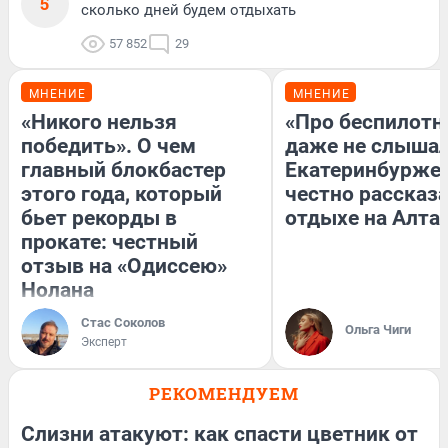
5
сколько дней будем отдыхать
57 852
29
МНЕНИЕ
МНЕНИЕ
«Никого нельзя
«Про беспилотн
победить». О чем
даже не слышал
главный блокбастер
Екатеринбурже
этого года, который
честно рассказа
бьет рекорды в
отдыхе на Алта
прокате: честный
отзыв на «Одиссею»
Нолана
Стас Соколов
Ольга Чиги
Эксперт
РЕКОМЕНДУЕМ
Слизни атакуют: как спасти цветник от