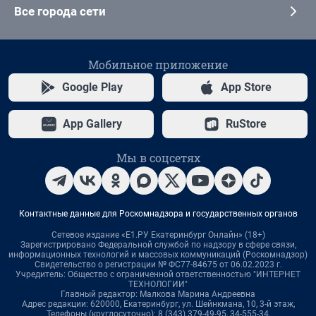
Все города сети
Мобильное приложение
Google Play
App Store
App Gallery
RuStore
Мы в соцсетях
Контактные данные для Роскомнадзора и государственных органов
Сетевое издание «Е1.РУ Екатеринбург Онлайн» (18+)
Зарегистрировано Федеральной службой по надзору в сфере связи,
информационных технологий и массовых коммуникаций (Роскомнадзор)
Свидетельство о регистрации № ФС77-84675 от 06.02.2023 г.
Учредитель: Общество с ограниченной ответственностью "ИНТЕРНЕТ
ТЕХНОЛОГИИ"
Главный редактор: Малкова Марина Андреевна
Адрес редакции: 620000, Екатеринбург, ул. Шейнкмана, 10, 3-й этаж,
Телефоны (круглосуточно): 8 (343) 379-49-95, 34-555-34,