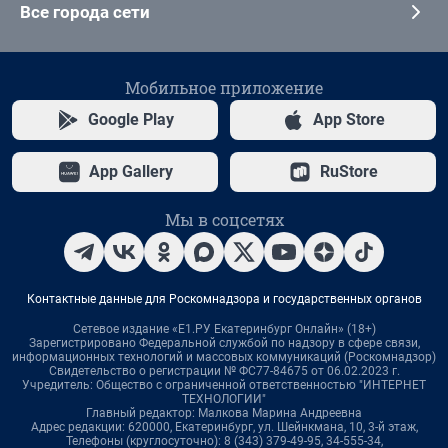
Все города сети
Мобильное приложение
Google Play
App Store
App Gallery
RuStore
Мы в соцсетях
Контактные данные для Роскомнадзора и государственных органов
Сетевое издание «Е1.РУ Екатеринбург Онлайн» (18+)
Зарегистрировано Федеральной службой по надзору в сфере связи,
информационных технологий и массовых коммуникаций (Роскомнадзор)
Свидетельство о регистрации № ФС77-84675 от 06.02.2023 г.
Учредитель: Общество с ограниченной ответственностью "ИНТЕРНЕТ
ТЕХНОЛОГИИ"
Главный редактор: Малкова Марина Андреевна
Адрес редакции: 620000, Екатеринбург, ул. Шейнкмана, 10, 3-й этаж,
Телефоны (круглосуточно): 8 (343) 379-49-95, 34-555-34,