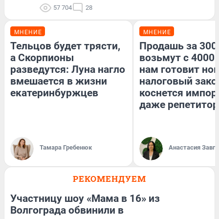
57 704
28
МНЕНИЕ
МНЕНИЕ
Тельцов будет трясти,
Продашь за 3000
а Скорпионы
возьмут с 4000.
разведутся: Луна нагло
нам готовит но
вмешается в жизни
налоговый зако
екатеринбуржцев
коснется импор
даже репетитор
Тамара Гребенюк
Анастасия Завг
РЕКОМЕНДУЕМ
Участницу шоу «Мама в 16» из
Волгограда обвинили в