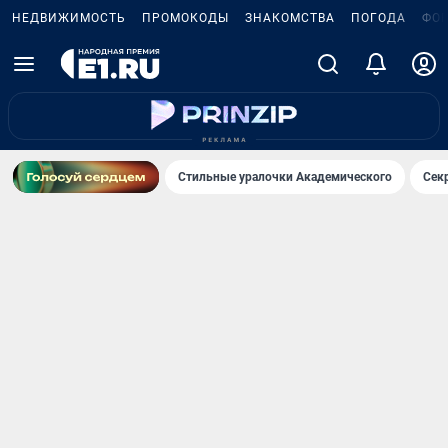
НЕДВИЖИМОСТЬ
ПРОМОКОДЫ
ЗНАКОМСТВА
ПОГОДА
ФО
Стильные уралочки Академического
Сек