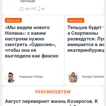
Таиланде
45 177
82
МНЕНИЕ
МНЕНИЕ
«Мы видим нового
Тельцов будет т
Нолана»: с каким
а Скорпионы
настроем нужно
разведутся: Лун
смотреть «Одиссею»,
вмешается в ж
чтобы она не
екатеринбуржц
выглядела как фиаско
Надежда Губарь
Тамара Гребеню
РЕКОМЕНДУЕМ
Август перевернет жизнь Козерогов. К