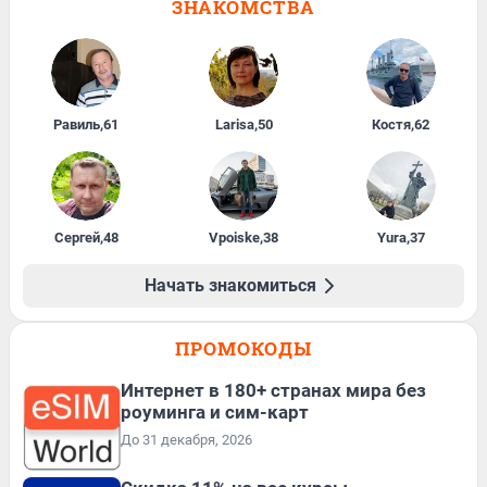
ЗНАКОМСТВА
Равиль
,
61
Larisa
,
50
Костя
,
62
Сергей
,
48
Vpoiske
,
38
Yura
,
37
Начать знакомиться
ПРОМОКОДЫ
Интернет в 180+ странах мира без
роуминга и сим-карт
До 31 декабря, 2026