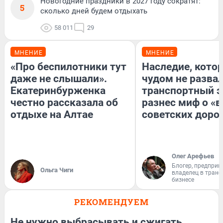
Новогодние праздники в 2027 году сократят:
5
сколько дней будем отдыхать
58 011
29
МНЕНИЕ
МНЕНИЕ
«Про беспилотники тут
Наследие, кото
даже не слышали».
чудом не разва
Екатеринбурженка
транспортный э
честно рассказала об
разнес миф о «
отдыхе на Алтае
советских доро
Олег Арефьев
Блогер, предприн
Ольга Чиги
владелец в тран
бизнесе
РЕКОМЕНДУЕМ
Не нужно выбрасывать и сжигать