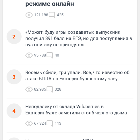
режиме онлайн
121 188
425
«Может, буду игры создавать»: выпускник
2
получил 391 балл на ЕГЭ, но для поступления в
вуз они ему не пригодятся
95 788
40
Восемь сбили, три упали. Все, что известно об
3
атаке БПЛА на Екатеринбург к этому часу
82 985
328
Неподалеку от склада Wildberries в
4
Екатеринбурге заметили столб черного дыма
67 324
113