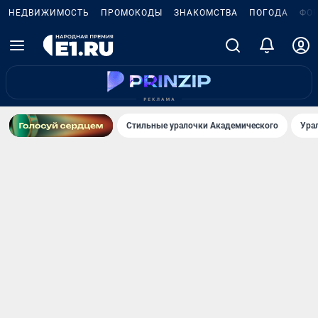
НЕДВИЖИМОСТЬ
ПРОМОКОДЫ
ЗНАКОМСТВА
ПОГОДА
ФО
Стильные уралочки Академического
Ура