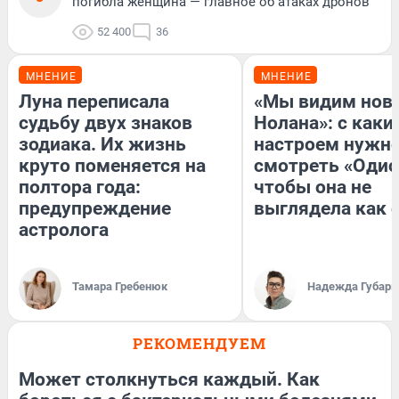
погибла женщина — главное об атаках дронов
52 400
36
МНЕНИЕ
МНЕНИЕ
Луна переписала
«Мы видим нов
судьбу двух знаков
Нолана»: с каки
зодиака. Их жизнь
настроем нужн
круто поменяется на
смотреть «Одис
полтора года:
чтобы она не
предупреждение
выглядела как 
астролога
Тамара Гребенюк
Надежда Губарь
РЕКОМЕНДУЕМ
Может столкнуться каждый. Как