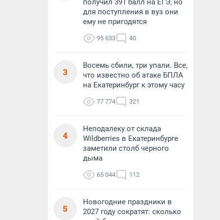
получил 391 балл на ЕГЭ, но
для поступления в вуз они
ему не пригодятся
95 633
40
Восемь сбили, три упали. Все,
3
что известно об атаке БПЛА
на Екатеринбург к этому часу
77 774
321
Неподалеку от склада
4
Wildberries в Екатеринбурге
заметили столб черного
дыма
65 044
112
Новогодние праздники в
5
2027 году сократят: сколько