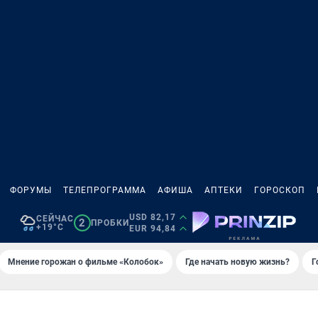
ФОРУМЫ
ТЕЛЕПРОГРАММА
АФИША
АПТЕКИ
ГОРОСКОП
USD 82,17
СЕЙЧАС
2
ПРОБКИ
+19°C
EUR 94,84
Мнение горожан о фильме «Колобок»
Где начать новую жизнь?
Г