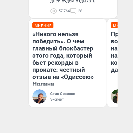
дней будем отдыхать
57 764
28
МНЕНИЕ
МНЕНИЕ
«Никого нельзя
Продаш
победить». О чем
возьмут
главный блокбастер
нам го
этого года, который
налого
бьет рекорды в
коснет
прокате: честный
даже р
отзыв на «Одиссею»
Нолана
Стас Соколов
Ан
Эксперт