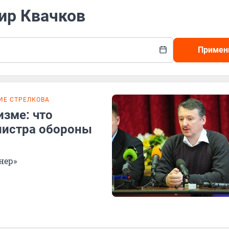
ир Квачков
Примен
ИЕ СТРЕЛКОВА
изме: что
нистра обороны
нер»