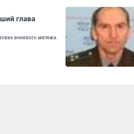
вший глава
товке военного мятежа.