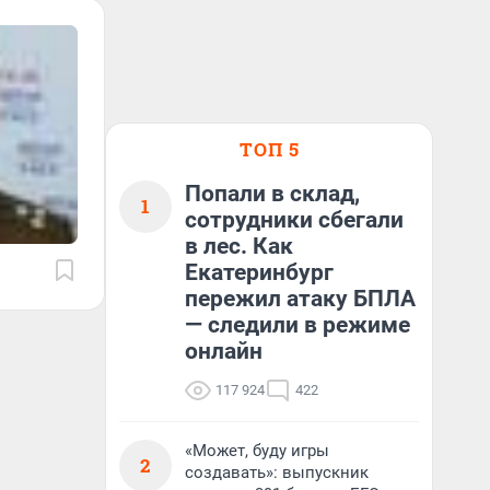
ТОП 5
Попали в склад,
1
сотрудники сбегали
в лес. Как
Екатеринбург
пережил атаку БПЛА
— следили в режиме
онлайн
117 924
422
«Может, буду игры
2
создавать»: выпускник