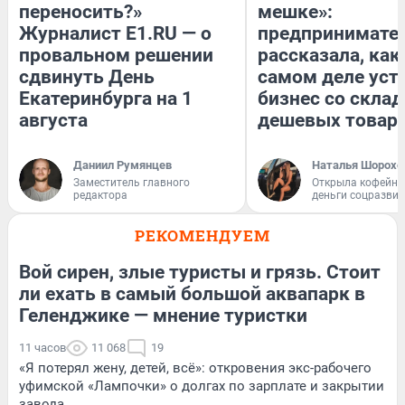
переносить?»
мешке»:
Журналист E1.RU — о
предпринимате
провальном решении
рассказала, как
сдвинуть День
самом деле уст
Екатеринбурга на 1
бизнес со скла
августа
дешевых товар
Даниил Румянцев
Наталья Шорохо
Заместитель главного
Открыла кофейну
редактора
деньги соцразви
РЕКОМЕНДУЕМ
Вой сирен, злые туристы и грязь. Стоит
ли ехать в самый большой аквапарк в
Геленджике — мнение туристки
11 часов
11 068
19
«Я потерял жену, детей, всё»: откровения экс-рабочего
уфимской «Лампочки» о долгах по зарплате и закрытии
завода