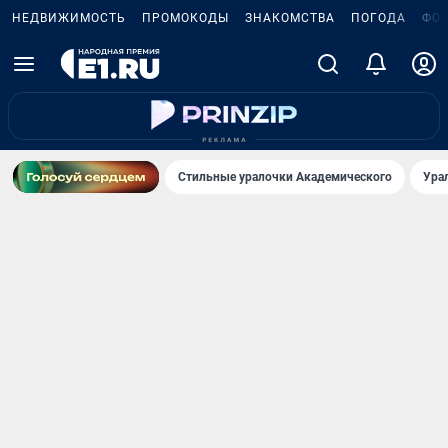
НЕДВИЖИМОСТЬ
ПРОМОКОДЫ
ЗНАКОМСТВА
ПОГОДА
ФО
Стильные уралочки Академического
Ура