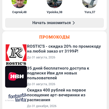
Сергей
,
48
Vpoiske
,
38
Yura
,
37
Начать знакомиться
ПРОМОКОДЫ
ROSTIC'S - скидка 20% по промокоду
на любой заказ от 3199₽!
До 31 августа, 2026
35 дней бесплатного доступа к
подписке Иви для новых
пользователей
До 31 августа, 2026
Cкидка 400 рублей на первое
посещение арт-вечеринки из
расписания
До 31 декабря, 2026