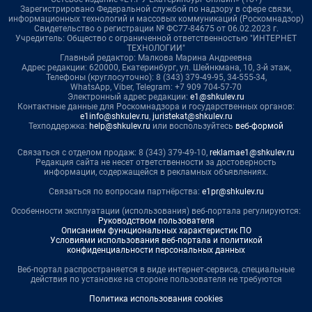
Зарегистрировано Федеральной службой по надзору в сфере связи,
информационных технологий и массовых коммуникаций (Роскомнадзор)
Свидетельство о регистрации № ФС77-84675 от 06.02.2023 г.
Учредитель: Общество с ограниченной ответственностью "ИНТЕРНЕТ
ТЕХНОЛОГИИ"
Главный редактор: Малкова Марина Андреевна
Адрес редакции: 620000, Екатеринбург, ул. Шейнкмана, 10, 3-й этаж,
Телефоны (круглосуточно): 8 (343) 379-49-95, 34-555-34,
WhatsApp, Viber, Telegram: +7 909 704-57-70
Электронный адрес редакции:
e1@shkulev.ru
Контактные данные для Роскомнадзора и государственных органов:
e1info@shkulev.ru
,
juristekat@shkulev.ru
Техподдержка:
help@shkulev.ru
или воспользуйтесь
веб-формой
Связаться с отделом продаж: 8 (343) 379-49-10,
reklamae1@shkulev.ru
Редакция сайта не несет ответственности за достоверность
информации, содержащейся в рекламных объявлениях.
Связаться по вопросам партнёрства:
e1pr@shkulev.ru
Особенности эксплуатации (использования) веб-портала регулируются:
Руководством пользователя
Описанием функциональных характеристик ПО
Условиями использования веб-портала и политикой
конфиденциальности персональных данных
Веб-портал распространяется в виде интернет-сервиса, специальные
действия по установке на стороне пользователя не требуются
Политика использования cookies