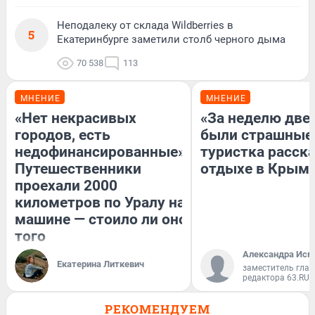
Неподалеку от склада Wildberries в
5
Екатеринбурге заметили столб черного дыма
70 538
113
МНЕНИЕ
МНЕНИЕ
«Нет некрасивых
«За неделю две
городов, есть
были страшные
недофинансированные».
туристка расска
Путешественники
отдыхе в Крым
проехали 2000
километров по Уралу на
машине — стоило ли оно
того
Александра Исм
Екатерина Литкевич
заместитель глав
редактора 63.RU
РЕКОМЕНДУЕМ