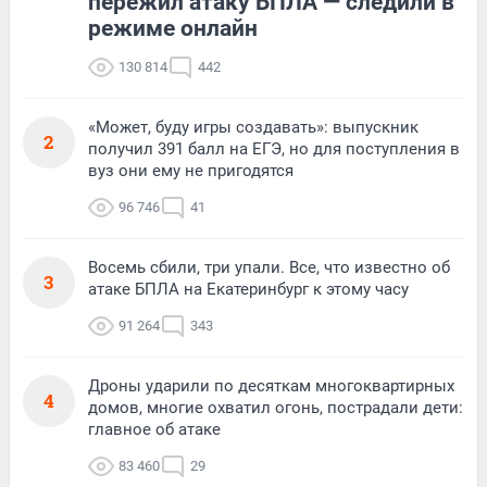
пережил атаку БПЛА — следили в
режиме онлайн
130 814
442
«Может, буду игры создавать»: выпускник
2
получил 391 балл на ЕГЭ, но для поступления в
вуз они ему не пригодятся
96 746
41
Восемь сбили, три упали. Все, что известно об
3
атаке БПЛА на Екатеринбург к этому часу
91 264
343
Дроны ударили по десяткам многоквартирных
4
домов, многие охватил огонь, пострадали дети:
главное об атаке
83 460
29