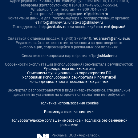
Адрес редакции: 620000, Екатеринбург, ул. Шейнкмана, 10, 3-й этаж,
Телефоны (круглосуточно): 8 (343) 379-49-95, 34-555-34,
WhatsApp, Viber, Telegram: +7 909 704-57-70
Электронный адрес редакции:
e1@shkulev.ru
Контактные данные для Роскомнадзора и государственных органов:
e1info@shkulev.ru
,
juristekat@shkulev.ru
Техподдержка:
help@shkulev.ru
или воспользуйтесь
веб-формой
Связаться с отделом продаж: 8 (343) 379-49-10,
reklamae1@shkulev.ru
Редакция сайта не несет ответственности за достоверность
информации, содержащейся в рекламных объявлениях.
Связаться по вопросам партнёрства:
e1pr@shkulev.ru
Особенности эксплуатации (использования) веб-портала регулируются:
Руководством пользователя
Описанием функциональных характеристик ПО
Условиями использования веб-портала и политикой
конфиденциальности персональных данных
Веб-портал распространяется в виде интернет-сервиса, специальные
действия по установке на стороне пользователя не требуются
Политика использования cookies
Рекомендательные системы
Пользовательское соглашение сервиса «Подписка без баннерной
рекламы»