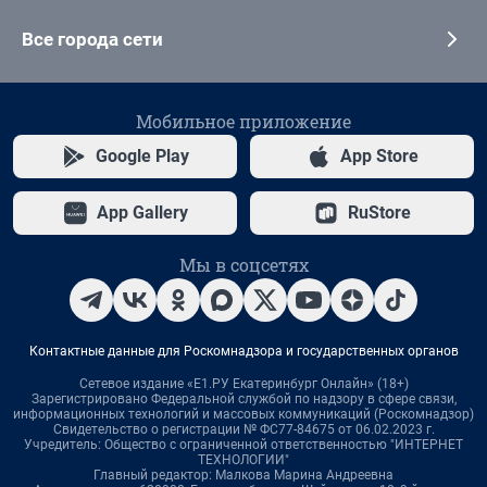
Все города сети
Мобильное приложение
Google Play
App Store
App Gallery
RuStore
Мы в соцсетях
Контактные данные для Роскомнадзора и государственных органов
Сетевое издание «Е1.РУ Екатеринбург Онлайн» (18+)
Зарегистрировано Федеральной службой по надзору в сфере связи,
информационных технологий и массовых коммуникаций (Роскомнадзор)
Свидетельство о регистрации № ФС77-84675 от 06.02.2023 г.
Учредитель: Общество с ограниченной ответственностью "ИНТЕРНЕТ
ТЕХНОЛОГИИ"
Главный редактор: Малкова Марина Андреевна