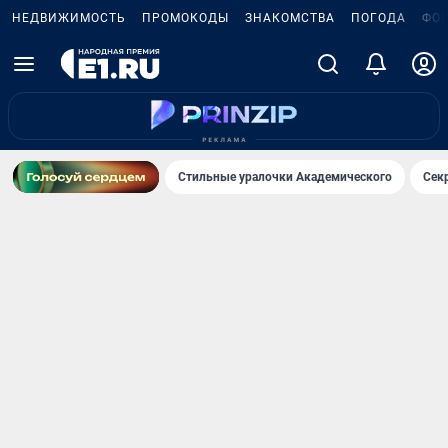
НЕДВИЖИМОСТЬ
ПРОМОКОДЫ
ЗНАКОМСТВА
ПОГОДА
ФО
Стильные уралочки Академического
Сек