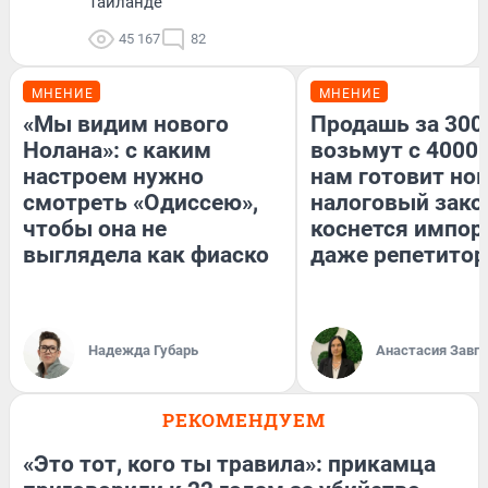
Таиланде
45 167
82
МНЕНИЕ
МНЕНИЕ
«Мы видим нового
Продашь за 3000
Нолана»: с каким
возьмут с 4000.
настроем нужно
нам готовит но
смотреть «Одиссею»,
налоговый зако
чтобы она не
коснется импор
выглядела как фиаско
даже репетитор
Надежда Губарь
Анастасия Завг
РЕКОМЕНДУЕМ
«Это тот, кого ты травила»: прикамца