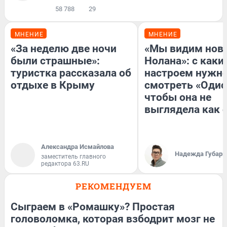
58 788
29
МНЕНИЕ
МНЕНИЕ
«За неделю две ночи
«Мы видим нов
были страшные»:
Нолана»: с каки
туристка рассказала об
настроем нужн
отдыхе в Крыму
смотреть «Одис
чтобы она не
выглядела как 
Александра Исмайлова
Надежда Губарь
заместитель главного
редактора 63.RU
РЕКОМЕНДУЕМ
Сыграем в «Ромашку»? Простая
головоломка, которая взбодрит мозг не