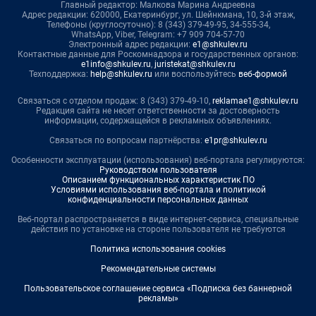
Главный редактор: Малкова Марина Андреевна
Адрес редакции: 620000, Екатеринбург, ул. Шейнкмана, 10, 3-й этаж,
Телефоны (круглосуточно): 8 (343) 379-49-95, 34-555-34,
WhatsApp, Viber, Telegram: +7 909 704-57-70
Электронный адрес редакции:
e1@shkulev.ru
Контактные данные для Роскомнадзора и государственных органов:
e1info@shkulev.ru
,
juristekat@shkulev.ru
Техподдержка:
help@shkulev.ru
или воспользуйтесь
веб-формой
Связаться с отделом продаж: 8 (343) 379-49-10,
reklamae1@shkulev.ru
Редакция сайта не несет ответственности за достоверность
информации, содержащейся в рекламных объявлениях.
Связаться по вопросам партнёрства:
e1pr@shkulev.ru
Особенности эксплуатации (использования) веб-портала регулируются:
Руководством пользователя
Описанием функциональных характеристик ПО
Условиями использования веб-портала и политикой
конфиденциальности персональных данных
Веб-портал распространяется в виде интернет-сервиса, специальные
действия по установке на стороне пользователя не требуются
Политика использования cookies
Рекомендательные системы
Пользовательское соглашение сервиса «Подписка без баннерной
рекламы»