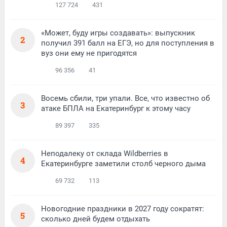
127 724
431
«Может, буду игры создавать»: выпускник
2
получил 391 балл на ЕГЭ, но для поступления в
вуз они ему не пригодятся
96 356
41
Восемь сбили, три упали. Все, что известно об
3
атаке БПЛА на Екатеринбург к этому часу
89 397
335
Неподалеку от склада Wildberries в
4
Екатеринбурге заметили столб черного дыма
69 732
113
Новогодние праздники в 2027 году сократят:
5
сколько дней будем отдыхать