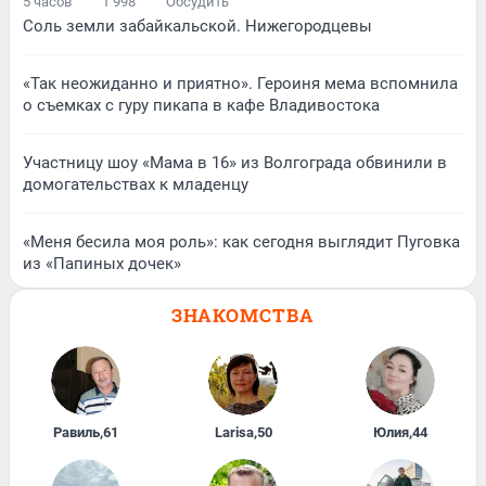
5 часов
1 998
Обсудить
Соль земли забайкальской. Нижегородцевы
«Так неожиданно и приятно». Героиня мема вспомнила
о съемках с гуру пикапа в кафе Владивостока
Участницу шоу «Мама в 16» из Волгограда обвинили в
домогательствах к младенцу
«Меня бесила моя роль»: как сегодня выглядит Пуговка
из «Папиных дочек»
ЗНАКОМСТВА
Равиль
,
61
Larisa
,
50
Юлия
,
44