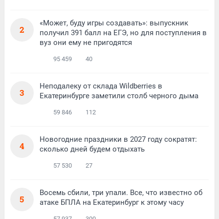
«Может, буду игры создавать»: выпускник
2
получил 391 балл на ЕГЭ, но для поступления в
вуз они ему не пригодятся
95 459
40
Неподалеку от склада Wildberries в
3
Екатеринбурге заметили столб черного дыма
59 846
112
Новогодние праздники в 2027 году сократят:
4
сколько дней будем отдыхать
57 530
27
Восемь сбили, три упали. Все, что известно об
5
атаке БПЛА на Екатеринбург к этому часу
57 937
300