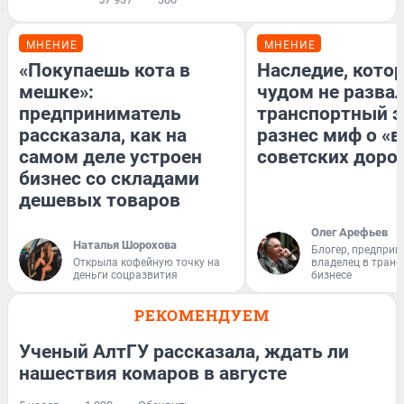
МНЕНИЕ
МНЕНИЕ
«Покупаешь кота в
Наследие, кото
мешке»:
чудом не разва
предприниматель
транспортный э
рассказала, как на
разнес миф о «
самом деле устроен
советских доро
бизнес со складами
дешевых товаров
Олег Арефьев
Наталья Шорохова
Блогер, предприн
Открыла кофейную точку на
владелец в тран
деньги соцразвития
бизнесе
РЕКОМЕНДУЕМ
Ученый АлтГУ рассказала, ждать ли
нашествия комаров в августе