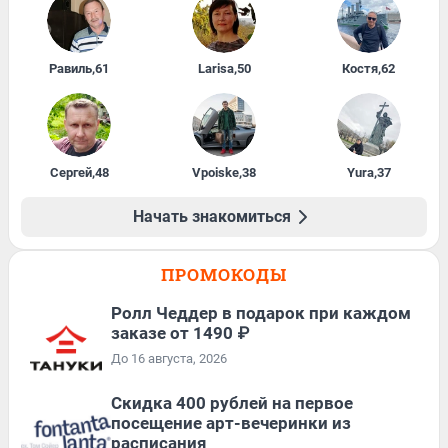
Равиль
,
61
Larisa
,
50
Костя
,
62
Сергей
,
48
Vpoiske
,
38
Yura
,
37
Начать знакомиться
ПРОМОКОДЫ
Ролл Чеддер в подарок при каждом
заказе от 1490 ₽
До 16 августа, 2026
Cкидка 400 рублей на первое
посещение арт-вечеринки из
расписания