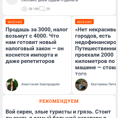
сколько дней будем отдыхать
58 189
29
МНЕНИЕ
МНЕНИЕ
Продашь за 3000, налог
«Нет некрасивы
возьмут с 4000. Что
городов, есть
нам готовит новый
недофинансиро
налоговый закон — он
Путешественни
коснется импорта и
проехали 2000
даже репетиторов
километров по 
машине — стоил
того
Анастасия Завгородняя
Екатерина Литк
РЕКОМЕНДУЕМ
Вой сирен, злые туристы и грязь. Стоит