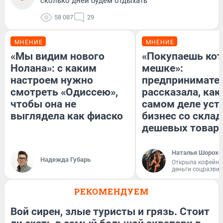
сколько дней будем отдыхать
58 087
29
МНЕНИЕ
МНЕНИЕ
«Мы видим нового
«Покупаешь кот
Нолана»: с каким
мешке»:
настроем нужно
предпринимате
смотреть «Одиссею»,
рассказала, как
чтобы она не
самом деле уст
выглядела как фиаско
бизнес со скла
дешевых товар
Наталья Шорохо
Надежда Губарь
Открыла кофейну
деньги соцразви
РЕКОМЕНДУЕМ
Вой сирен, злые туристы и грязь. Стоит