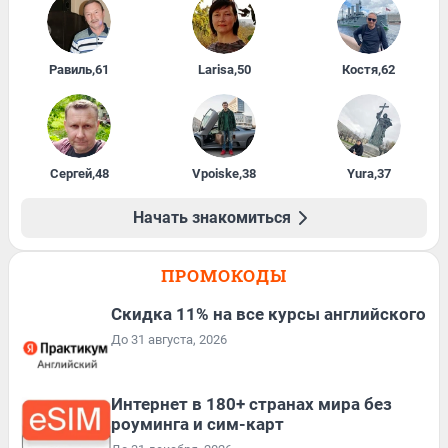
Равиль
,
61
Larisa
,
50
Костя
,
62
Сергей
,
48
Vpoiske
,
38
Yura
,
37
Начать знакомиться
ПРОМОКОДЫ
Скидка 11% на все курсы английского
До 31 августа, 2026
Интернет в 180+ странах мира без
роуминга и сим-карт