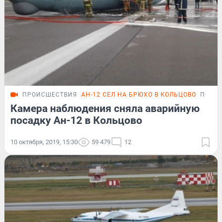
ПРОИСШЕСТВИЯ
АН-12 СЕЛ НА БРЮХО В КОЛЬЦОВО
ПОДР
Камера наблюдения сняла аварийную
посадку Ан-12 в Кольцово
10 октября, 2019, 15:30
59 479
12