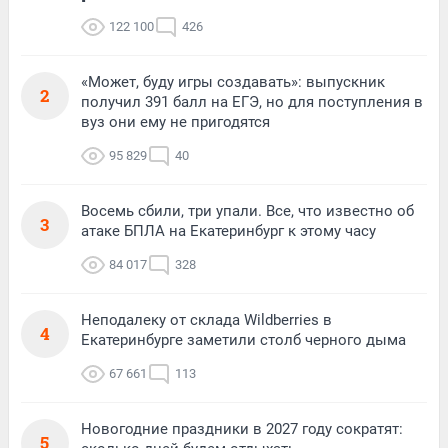
122 100
426
«Может, буду игры создавать»: выпускник
2
получил 391 балл на ЕГЭ, но для поступления в
вуз они ему не пригодятся
95 829
40
Восемь сбили, три упали. Все, что известно об
3
атаке БПЛА на Екатеринбург к этому часу
84 017
328
Неподалеку от склада Wildberries в
4
Екатеринбурге заметили столб черного дыма
67 661
113
Новогодние праздники в 2027 году сократят:
5