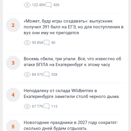
122 409
426
«Может, буду игры создавать»: выпускник
2
получил 391 балл на ЕГЭ, но для поступления в
вуз они ему не пригодятся
95 854
40
Восемь сбили, три упали. Все, что известно об
3
атаке БПЛА на Екатеринбург к этому часу
84 373
328
Неподалеку от склада Wildberries в
4
Екатеринбурге заметили столб черного дыма
67 779
113
Новогодние праздники в 2027 году сократят:
5
сколько дней будем отдыхать