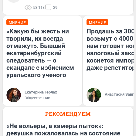
58 113
29
МНЕНИЕ
МНЕНИЕ
«Какую бы жесть ни
Продашь за 3000
творили, их всегда
возьмут с 4000.
отмажут». Бывший
нам готовит но
екатеринбургский
налоговый зако
следователь — о
коснется импор
скандале с избиением
даже репетитор
уральского ученого
Екатерина Герлах
Анастасия Завг
Общественник
РЕКОМЕНДУЕМ
«Не вольеры, а камеры пыток»:
девушка пожаловалась на состояние