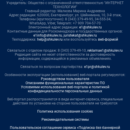
Учредитель: Общество с ограниченной ответственностью "ИНТЕРНЕТ
ТЕХНОЛОГИИ"
Главный редактор: Малкова Марина Андреевна
Адрес редакции: 620000, Екатеринбург, ул. Шейнкмана, 10, 3-й этаж,
Телефоны (круглосуточно): 8 (343) 379-49-95, 34-555-34,
WhatsApp, Viber, Telegram: +7 909 704-57-70
Электронный адрес редакции:
e1@shkulev.ru
Контактные данные для Роскомнадзора и государственных органов:
e1info@shkulev.ru
,
juristekat@shkulev.ru
Техподдержка:
help@shkulev.ru
или воспользуйтесь
веб-формой
Связаться с отделом продаж: 8 (343) 379-49-10,
reklamae1@shkulev.ru
Редакция сайта не несет ответственности за достоверность
информации, содержащейся в рекламных объявлениях.
Связаться по вопросам партнёрства:
e1pr@shkulev.ru
Особенности эксплуатации (использования) веб-портала регулируются:
Руководством пользователя
Описанием функциональных характеристик ПО
Условиями использования веб-портала и политикой
конфиденциальности персональных данных
Веб-портал распространяется в виде интернет-сервиса, специальные
действия по установке на стороне пользователя не требуются
Политика использования cookies
Рекомендательные системы
Пользовательское соглашение сервиса «Подписка без баннерной