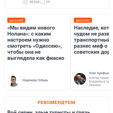
58 658
29
МНЕНИЕ
МНЕНИЕ
«Мы видим нового
Наследие, кото
Нолана»: с каким
чудом не разва
настроем нужно
транспортный 
смотреть «Одиссею»,
разнес миф о 
чтобы она не
советских доро
выглядела как фиаско
Олег Арефьев
Блогер, предпри
Надежда Губарь
владелец в тра
бизнесе
РЕКОМЕНДУЕМ
Вой сирен, злые туристы и грязь.