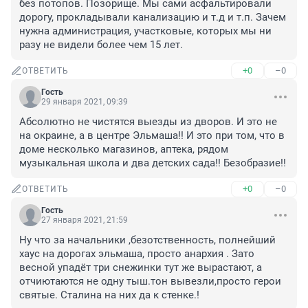
без потопов. Позорище. Мы сами асфальтировали 
дорогу, прокладывали канализацию и т.д и т.п. Зачем 
нужна администрация, участковые, которых мы ни 
разу не видели более чем 15 лет.
+0
–0
ОТВЕТИТЬ
Гость
29 января 2021, 09:39
Абсолютно не чистятся выезды из дворов. И это не 
на окраине, а в центре Эльмаша!! И это при том, что в 
доме несколько магазинов, аптека, рядом 
музыкальная школа и два детских сада!! Безобразие!!
+0
–0
ОТВЕТИТЬ
Гость
27 января 2021, 21:59
Ну что за начальники ,безотственность, полнейший 
хаус на дорогах эльмаша, просто анархия . Зато 
весной упадёт три снежинки тут же вырастают, а 
отчиютаются не одну тыш.тон вывезли,просто герои 
святые. Сталина на них да к стенке.!