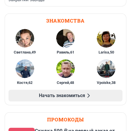
ЗНАКОМСТВА
Светлана
,
49
Равиль
,
61
Larisa
,
50
Костя
,
62
Сергей
,
48
Vpoiske
,
38
Начать знакомиться
ПРОМОКОДЫ
Скидка 500 ₽ на первый заказ от