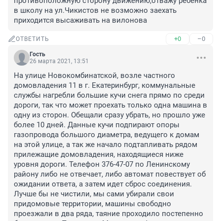
противоположную сторону движению,отважу ребёнка 
в школу на ул.Чикистов не возможно заехать 
приходится высаживать на вилонова
+0
–0
ОТВЕТИТЬ
Гость
26 марта 2021, 13:51
На улице Новокомбинатской, возле частного 
домовладения 11 в г. Екатеринбург, коммунальные 
службы нагребли большие кучи снега прямо по среди 
дороги, так что может проехать только одна машина в 
одну из сторон. Обещали сразу убрать, но прошло уже 
более 10 дней. Данные кучи подпирают опоры 
газопровода большого диаметра, ведущего к домам 
на этой улице, а так же начало подтапливать рядом 
прилежащие домовладения, находящиеся ниже 
уровня дороги. Телефон 376-47-07 по Ленинскому 
району либо не отвечает, либо автомат повествует об 
ожидании ответа, а затем идет сброс соединения. 
Лучше бы не чистили, мы сами убирали свои 
придомовые территории, машины свободно 
проезжали в два ряда, таяние проходило постепенно 