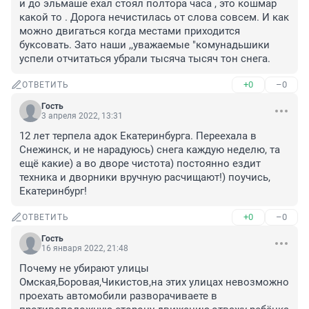
и до эльмаше ехал стоял полтора часа , это кошмар 
какой то . Дорога нечистилась от слова совсем. И как 
можно двигаться когда местами приходится 
буксовать. Зато наши ,,уважаемые "комунадьшики 
успели отчитаться убрали тысяча тысяч тон снега.
+0
–0
ОТВЕТИТЬ
Гость
3 апреля 2022, 13:31
12 лет терпела адок Екатеринбурга. Переехала в 
Снежинск, и не нарадуюсь) снега каждую неделю, та 
ещё какие) а во дворе чистота) постоянно ездит 
техника и дворники вручную расчищают!) поучись, 
Екатеринбург!
+0
–0
ОТВЕТИТЬ
Гость
16 января 2022, 21:48
Почему не убирают улицы 
Омская,Боровая,Чикистов,на этих улицах невозможно 
проехать автомобили разворачиваете в 