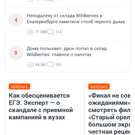
Неподалеку от склада Wildberries в
4
Екатеринбурге заметили столб черного дыма
71 088
113
Дома полыхают, дрон попал в склад
5
Wildberries: главное о налетах
54 361
101
МНЕНИЕ
МНЕНИЕ
Как обесценивается
«Финал не совп
ЕГЭ. Эксперт — о
ожиданиями»: 
скандале с приемной
смотреть фил
кампанией в вузах
«Старый орел» 
большом экран
честная рецен