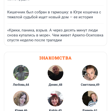
Кишечник был собран в гармошку: в Югре кошечка с
тяжелой судьбой ищет новый дом — ее история
«Крики, паника, взрыв. А через десять минут люди
снова купались в море». Чем живет Архипо-Осиповка
спустя неделю после трагедии
ЗНАКОМСТВА
Любовь
,
44
Денис
,
48
Светлана
,
49
Юлия
,
46
Katrin
,
45
Равиль
,
61