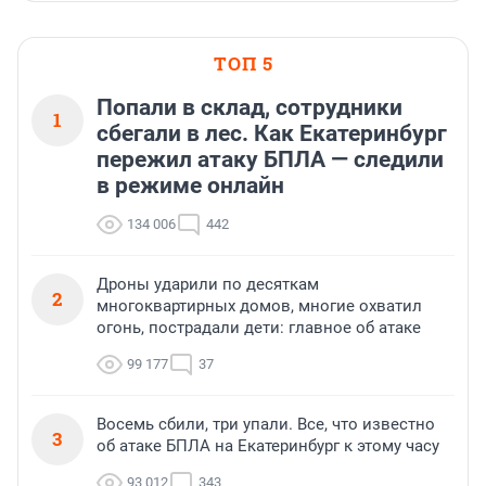
ТОП 5
Попали в склад, сотрудники
1
сбегали в лес. Как Екатеринбург
пережил атаку БПЛА — следили
в режиме онлайн
134 006
442
Дроны ударили по десяткам
2
многоквартирных домов, многие охватил
огонь, пострадали дети: главное об атаке
99 177
37
Восемь сбили, три упали. Все, что известно
3
об атаке БПЛА на Екатеринбург к этому часу
93 012
343