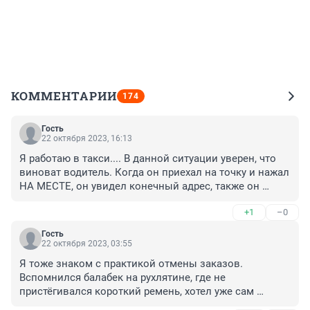
КОММЕНТАРИИ
174
Гость
22 октября 2023, 16:13
Я работаю в такси.... В данной ситуации уверен, что 
виноват водитель. Когда он приехал на точку и нажал 
НА МЕСТЕ, он увидел конечный адрес, также он 
увидел безналичную оплату. В данный момент нужно 
+1
–0
было отменять заказ, если ты не хочешь ехать, а не 
нажимать ПОЕХАЛИ, чтобы сдернуть с клиента 
Гость
деньги. Сам создал конфликтную ситуацию. Сам 
22 октября 2023, 03:55
виноват. И,кстати, Рощинская не такие уж пикуля... 
Я тоже знаком с практикой отмены заказов. 
По сравнению с Хасанской😂... Оттуда всегда заказ 
Вспомнился балабек на рухлятине, где не 
есть.
пристёгивался короткий ремень, хотел уже сам 
отменить, но ему показалось дёшево и таксист, с 