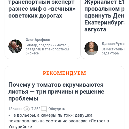
транспортный эксперт
Журналист E1.
разнес миф о «вечных»
провальном р
советских дорогах
сдвинуть День
Екатеринбурга 
августа
Олег Арефьев
Даниил Румянц
Блогер, предприниматель,
владелец в транспортном
Заместитель гл
бизнесе
редактора
РЕКОМЕНДУЕМ
Почему у томатов скручиваются
листья — три причины и решение
проблемы
18 часов
7 352
Обсудить
«Не вольеры, а камеры пыток»: девушка
пожаловалась на состояние экопарка «Лотос» в
Уссурийске