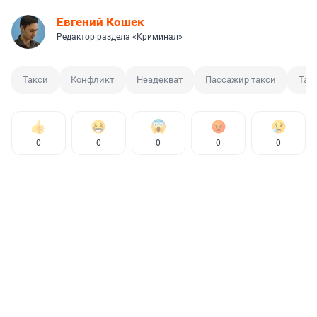
Евгений Кошек
Редактор раздела «Криминал»
Такси
Конфликт
Неадекват
Пассажир такси
Так
0
0
0
0
0