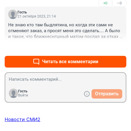
+0
–0
трудом понимающий русский, соизволил отменить. 
Кстати, Максим так и не отреагировал на моё 
Гость
замечание адекватно.
21 октября 2023, 21:14
Не знаю кто там быдлятина, но когда эти сами не 
отменяют заказ, а просят меня это сделать.... А было 
и такое, что ближнеснгшный матом послал за отказ 
отменить заказ.... Не жаль, в общем, никого.
+1
–0
Читать все комментарии
Гость
Отправить
Войти
Новости СМИ2