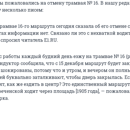
 пожаловались на отмену трамвая № 16. В нашу ред
 несколько писем:
рамвае 16-го маршрута сегодня сказала об его отмене с
тах информации нет. Связано ли это с нехваткой води
спросил читатель E1.RU.
 с работы каждый будний день езжу на трамвае № 16 (
кондуктор сообщила, что с 15 декабря маршрут будет зак
 шокированы, потому что и утром, и вечером он полны
ей буквально заталкивают, чтобы дверь закрылась. Е
т, как же ездить в центр? Это единственный маршрут
еченской ходит через площадь [1905 года], — пожалова
рка.