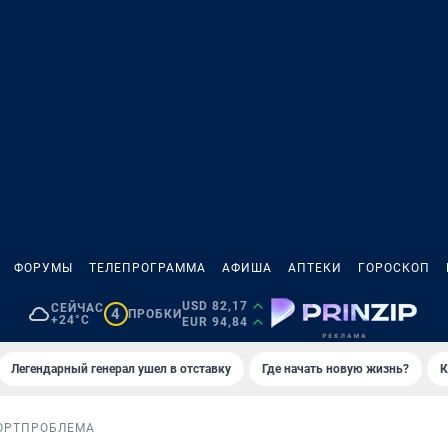
ФОРУМЫ
ТЕЛЕПРОГРАММА
АФИША
АПТЕКИ
ГОРОСКОП
USD 82,17
СЕЙЧАС
4
ПРОБКИ
+24°C
EUR 94,84
Легендарный генерал ушел в отставку
Где начать новую жизнь?
К
ОРТ
ПРОБЛЕМА