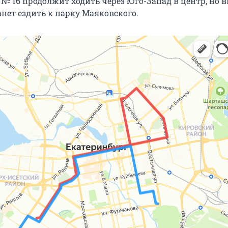
№ 16 продолжит ходить через Юго-Запад в центр, но 
нет ездить к парку Маяковского.