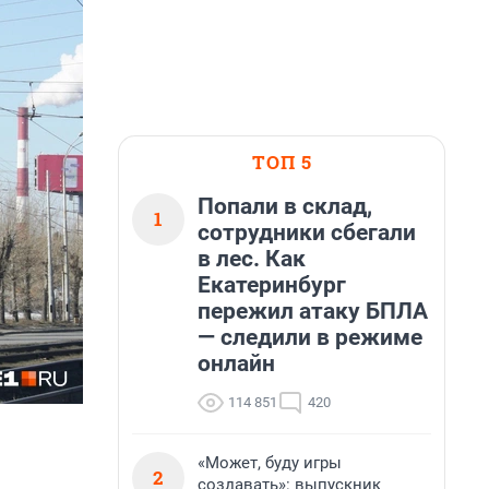
ТОП 5
Попали в склад,
1
сотрудники сбегали
в лес. Как
Екатеринбург
пережил атаку БПЛА
— следили в режиме
онлайн
114 851
420
«Может, буду игры
2
создавать»: выпускник