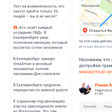
Тест на внимательность: его
смогут пройти только 5%
людей — вы в их числе?
«Его знает каждый
сотрудник ОВД». В
Екатеринбурге умер
На этой схеме действ
полковник милиции, который
Источник: 
Филипп Сапе
воспитал сотни силовиков
В Екатеринбург приедут
Напомним, что в
Uma2rman и розовый
достройки трам
экскаватор: полная
маршрута до це
программа Дня строителя
Роман 
В Екатеринбурге продлили
перекрытия по важной дороге
Редактор р
E1.RU
К отданному под реновацию
участку присоединили землю
Трамвай
Марш
во Втузгородке. Что там