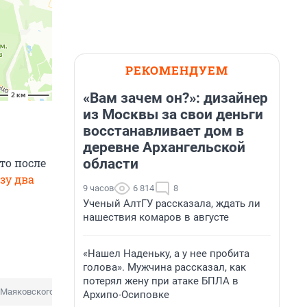
РЕКОМЕНДУЕМ
«Вам зачем он?»: дизайнер
из Москвы за свои деньги
восстанавливает дом в
деревне Архангельской
то после
области
зу два
9 часов
6 814
8
Ученый АлтГУ рассказала, ждать ли
нашествия комаров в августе
«Нашел Наденьку, а у нее пробита
голова». Мужчина рассказал, как
потерял жену при атаке БПЛА в
 Маяковского
Архипо-Осиповке