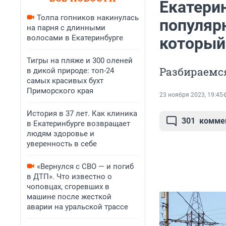
Екатери
Толпа гопников накинулась
популяр
на парня с длинными
волосами в Екатеринбурге
который
Тигры на пляже и 300 оленей
Разбираемс
в дикой природе: топ-24
самых красивых бухт
Приморского края
23 ноября 2023, 19:45
История в 37 лет. Как клиника
301
комме
в Екатеринбурге возвращает
людям здоровье и
уверенность в себе
«Вернулся с СВО — и погиб
в ДТП». Что известно о
чоповцах, сгоревших в
машине после жесткой
аварии на уральской трассе