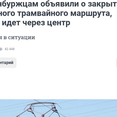
нбуржцам объявили о закрыт
ного трамвайного маршрута,
 идет через центр
я в ситуации
42 448
нтарий