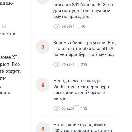
акцию
получил 391 балл на ЕГЭ, но
для поступления в вуз они
ему не пригодятся
 15
95 558
40
телей и
Восемь сбили, три упали. Все,
3
что известно об атаке БПЛА
на Екатеринбург к этому часу
ранее №
рыт. Все
70 394
318
й ходит,
сли
Неподалеку от склада
4
,
Wildberries в Екатеринбурге
лась
заметили столб черного
дыма
63 225
112
Новогодние праздники в
5
2027 году сократят: сколько