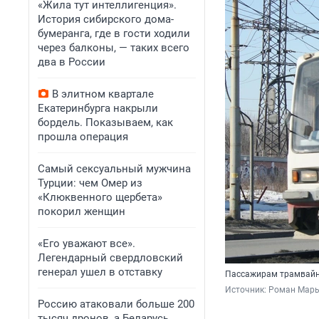
«Жила тут интеллигенция».
История сибирского дома-
бумеранга, где в гости ходили
через балконы, — таких всего
два в России
В элитном квартале
Екатеринбурга накрыли
бордель. Показываем, как
прошла операция
Самый сексуальный мужчина
Турции: чем Омер из
«Клюквенного щербета»
покорил женщин
«Его уважают все».
Легендарный свердловский
генерал ушел в отставку
Пассажирам трамвайн
Источник: 
Роман Марь
Россию атаковали больше 200
тысяч дронов, а Беларусь