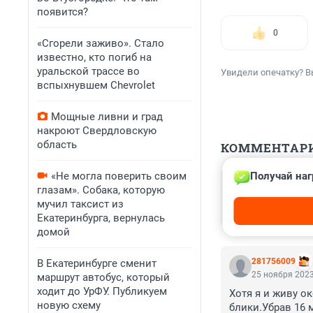
появится?
0
«Сгорели заживо». Стало
известно, кто погиб на
уральской трассе во
Увидели опечатку? В
вспыхнувшем Chevrolet
Мощные ливни и град
накроют Свердловскую
область
КОММЕНТАР
Получай наг
«Не могла поверить своим
Гость
глазам». Собака, которую
6 декабря 2023
мучил таксист из
Пустить в Акаде
Екатеринбурга, вернулась
домой
281756009
В Екатеринбурге сменит
25 ноября 2023
маршрут автобус, который
ходит до УрФУ. Публикуем
Хотя я и живу о
новую схему
блики.Убрав 16 