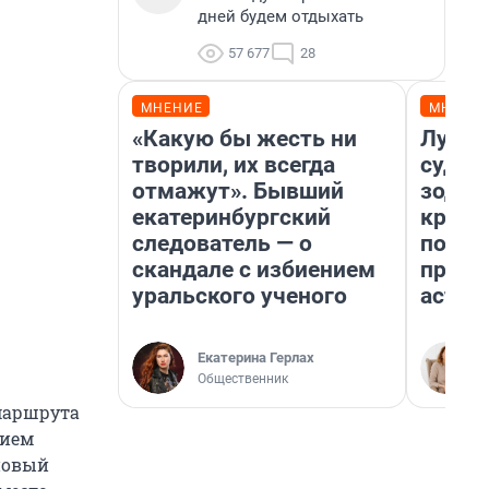
дней будем отдыхать
57 677
28
МНЕНИЕ
МНЕНИ
«Какую бы жесть ни
Луна 
творили, их всегда
судьб
отмажут». Бывший
зодиа
екатеринбургский
круто
следователь — о
полто
скандале с избиением
преду
уральского ученого
астро
Екатерина Герлах
Общественник
 маршрута
тием
новый