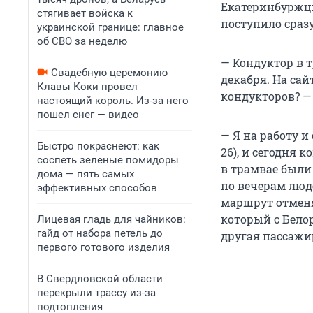
Екатеринбуржцы
стягивает войска к
поступило сразу
украинской границе: главное
об СВО за неделю
— Кондуктор в т
Свадебную церемонию
декабря. На сай
Клавы Коки провел
кондукторов? — 
настоящий король. Из-за него
пошел снег — видео
— Я на работу и
Быстро покраснеют: как
26), и сегодня 
соспеть зеленые помидоры
в трамвае были
дома — пять самых
по вечерам люд
эффективных способов
маршрут отменя
который с Белор
Лицевая гладь для чайников:
гайд от набора петель до
другая пассажи
первого готового изделия
В Свердловской области
перекрыли трассу из-за
подтопления