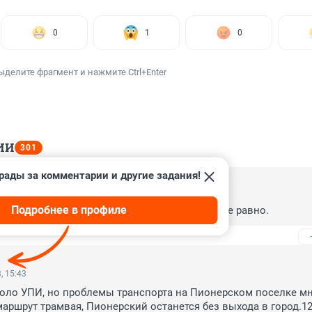
0
1
0
ыделите фрагмент и нажмите Ctrl+Enter
ИИ
301
рады за комментарии и другие задания!
, 16:27
Подробнее в профиле
мический хотят, а на людей с Пионерского все равно.
, 15:43
коло УПИ, но проблемы транспорта на Пионерском поселке мн
маршрут трамвая, Пионерский останется без выхода в город.12 