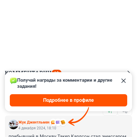
КОММЕНТАРИИ
19
Получай награды за комментарии и другие 
задания!
Гость
4 декабря 2024, 19:21
Подробнее в профиле
Синоптикам веры нет.
+1
–0
Жук Джентльмен
4 декабря 2024, 18:10
прибывший в Москву Такер Карлсон стал эмиссаром 