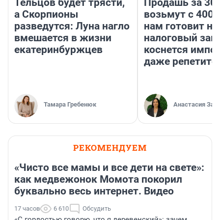
Тельцов будет трясти,
Продашь за 300
а Скорпионы
возьмут с 4000
разведутся: Луна нагло
нам готовит н
вмешается в жизни
налоговый зако
екатеринбуржцев
коснется импор
даже репетито
Тамара Гребенюк
Анастасия Зав
РЕКОМЕНДУЕМ
«Чисто все мамы и все дети на свете»:
как медвежонок Момота покорил
буквально весь интернет. Видео
17 часов
6 610
Обсудить
«С гордостью говорю, что я деревенский»: зачем