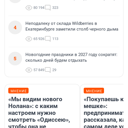
80 194
323
Неподалеку от склада Wildberries в
4
Екатеринбурге заметили столб черного дыма
65 926
113
Новогодние праздники в 2027 году сократят:
5
сколько дней будем отдыхать
57 849
29
МНЕНИЕ
МНЕНИЕ
«Мы видим нового
«Покупаешь ко
Нолана»: с каким
мешке»:
настроем нужно
предпринимат
смотреть «Одиссею»,
рассказала, как
чтобы она не
самом деле ус