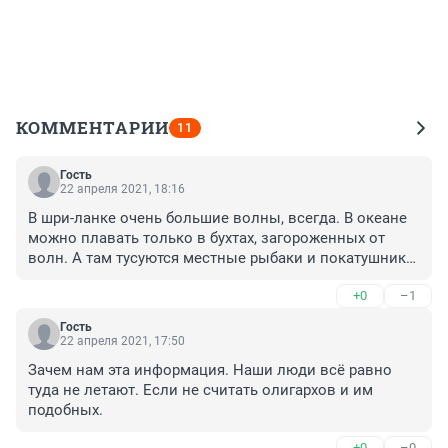
КОММЕНТАРИИ
11
Гость
22 апреля 2021, 18:16
В шри-ланке очень большие волны, всегда. В океане 
можно плавать только в бухтах, загороженных от 
волн. А там тусуются местные рыбаки и покатушники 
на лодках с дизельными моторами от которых вонь 
+0
–1
на всю округу. И отъезжая от берега прут по головам. 
Ещё как и на всех островах там нет очисных 
Гость
сооружений и все говно сливают в океан, обычно не 
22 апреля 2021, 17:50
заморачиваются и слив рядом с пляжем, если ветер с 
Зачем нам эта информация. Наши люди всё равно 
моря то......
туда не летают. Если не считать олигархов и им 
подобных.
+0
–0