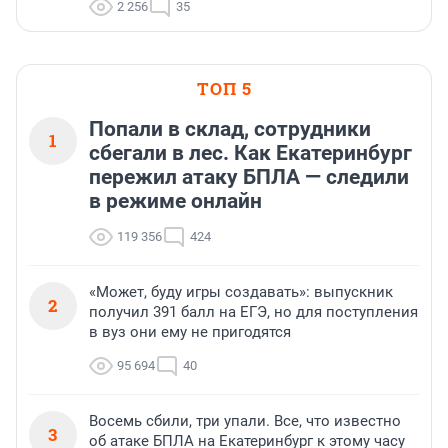
2 256
35
ТОП 5
Попали в склад, сотрудники
1
сбегали в лес. Как Екатеринбург
пережил атаку БПЛА — следили
в режиме онлайн
119 356
424
«Может, буду игры создавать»: выпускник
2
получил 391 балл на ЕГЭ, но для поступления
в вуз они ему не пригодятся
95 694
40
Восемь сбили, три упали. Все, что известно
3
об атаке БПЛА на Екатеринбург к этому часу