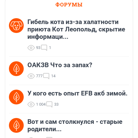
ФОРУМЫ
Гибель кота из-за халатности
приюта Кот Леопольд, скрытиe
информаци...
93
1
ОАКЗВ Что за запах?
777
14
У кого есть опыт EFB акб зимой.
1 004
33
Вот и сам столкнулся - старые
родители...