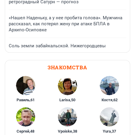
ретроградный Сатурн — прогноз
«Нашел Наденьку, а у нее пробита голова». Мужчина
рассказал, как потерял жену при атаке БПЛА в
Архипо-Осиповке
Соль земли забайкальской. Нижегородцевы
ЗНАКОМСТВА
Равиль
,
61
Larisa
,
50
Костя
,
62
Сергей
,
48
Vpoiske
,
38
Yura
,
37