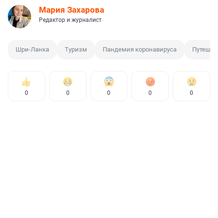
Мария Захарова
Редактор и журналист
Шри-Ланка
Туризм
Пандемия коронавируса
Путешес
0
0
0
0
0