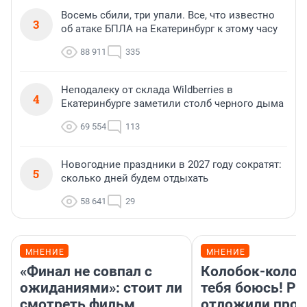
Восемь сбили, три упали. Все, что известно
3
об атаке БПЛА на Екатеринбург к этому часу
88 911
335
Неподалеку от склада Wildberries в
4
Екатеринбурге заметили столб черного дыма
69 554
113
Новогодние праздники в 2027 году сократят:
5
сколько дней будем отдыхать
58 641
29
МНЕНИЕ
МНЕНИЕ
«Финал не совпал с
Колобок-колобо
ожиданиями»: стоит ли
тебя боюсь! Ра
смотреть фильм
отложили прок