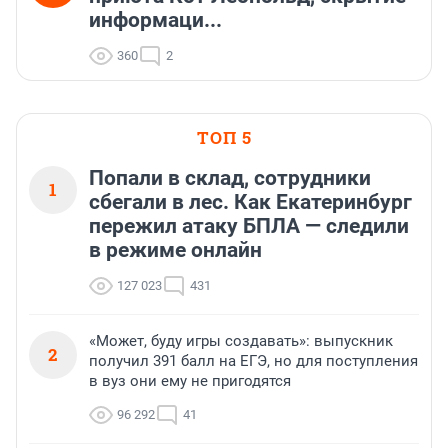
информаци...
360
2
ТОП 5
Попали в склад, сотрудники
1
сбегали в лес. Как Екатеринбург
пережил атаку БПЛА — следили
в режиме онлайн
127 023
431
«Может, буду игры создавать»: выпускник
2
получил 391 балл на ЕГЭ, но для поступления
в вуз они ему не пригодятся
96 292
41