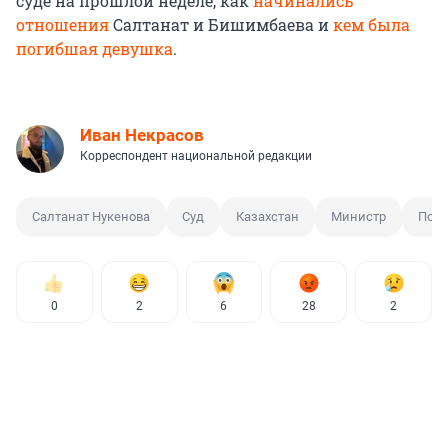
суде на прошлой неделе, как
начинались
отношения
Салтанат и Бишимбаева и
кем была
погибшая девушка
.
Иван Некрасов
Корреспондент национальной редакции
Салтанат Нукенова
Суд
Казахстан
Министр
Подр
0
2
6
28
2