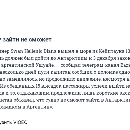
у зайти не сможет
ер Swan Hellenic Diana вышел в море из Кейптауна 13
ль должен был дойти до Антарктиды и 3 декабря зако
 аргентинской Ушуайе, — сообщал телеграм-канал Baza
 несколько дней пути капитан сообщил о поломке одно
дно замедлилось, но продолжило движение, несмотря н
 Из обещанных 15 высадок пассажиры успели выйти н
(да и то, отдыхающим предложили лишь короткие экск
питан объявил, что судно не сможет зайти в Антаркти
рямиком в Аргентину.
узить VIQEO