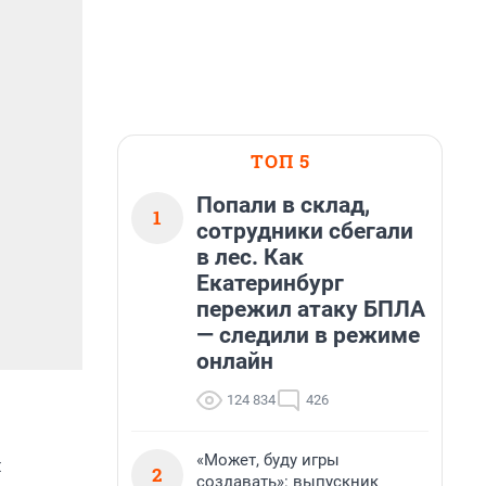
ТОП 5
Попали в склад,
1
сотрудники сбегали
в лес. Как
Екатеринбург
пережил атаку БПЛА
— следили в режиме
онлайн
124 834
426
«Может, буду игры
м
2
создавать»: выпускник