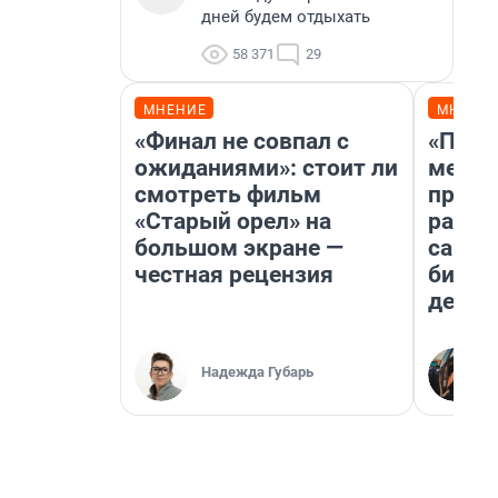
дней будем отдыхать
58 371
29
МНЕНИЕ
МНЕНИ
«Финал не совпал с
«Поку
ожиданиями»: стоит ли
мешке
смотреть фильм
предп
«Старый орел» на
расска
большом экране —
самом
честная рецензия
бизне
дешев
Надежда Губарь