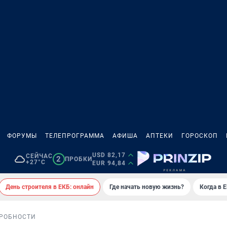
ФОРУМЫ
ТЕЛЕПРОГРАММА
АФИША
АПТЕКИ
ГОРОСКОП
USD 82,17
СЕЙЧАС
2
ПРОБКИ
+27°C
EUR 94,84
День строителя в ЕКБ: онлайн
Где начать новую жизнь?
Когда в 
РОБНОСТИ