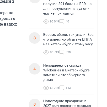
щемся в
получил 391 балл на ЕГЭ, но
для поступления в вуз они
чера на
ему не пригодятся
ировать
96 049
40
ле наших
Восемь сбили, три упали. Все,
3
что известно об атаке БПЛА
на Екатеринбург к этому часу
86 719
329
Неподалеку от склада
4
Wildberries в Екатеринбурге
заметили столб черного
дыма
68 786
113
Новогодние праздники в
5
2027 году сократят: сколько