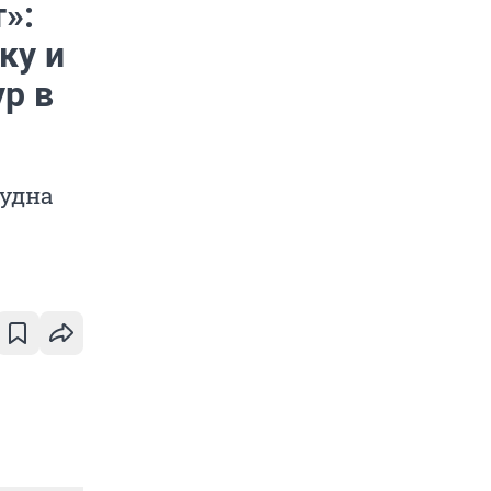
»:
ку и
р в
судна