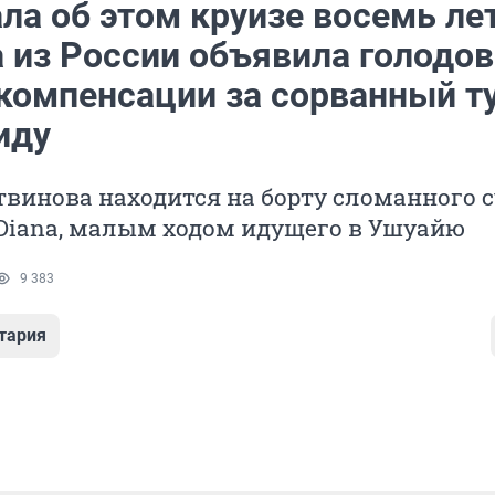
ла об этом круизе восемь лет
 из России объявила голодов
 компенсации за сорванный ту
иду
винова находится на борту сломанного 
 Diana, малым ходом идущего в Ушуайю
9 383
тария