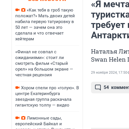
«Я мечта
«Как тебя в гроб такую
туристка
положат?» Мать двоих детей
набила первую татуировку в
требует
50 лет — зачем она это
Антаркт
сделала и что отвечает
хейтерам
Наталья Лит
«Финал не совпал с
ожиданиями»: стоит ли
Swan Helen
смотреть фильм «Старый
орел» на большом экране —
29 ноября 2024, 17:50
честная рецензия
54
коммен
Хором спели про «голую». В
центре Екатеринбурга
звездная группа раскачала
гигантскую толпу — видео
Лимонные сады,
европейский Байкал и