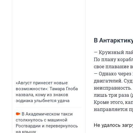
В Антарктик
— Круизный лайн
По плану кораб
свое плавание в
— Однако через
двигателей. Су
«Август принесет новые
неисправность.
возможности»: Тамара Глоба
лишь три раза 
назвала, кому из знаков
зодиака улыбнется удача
Кроме этого, ка
направляется п
В Академическом такси
столкнулось с машиной
Не удалось загр
Росгвардии и перевернулось
на крышу