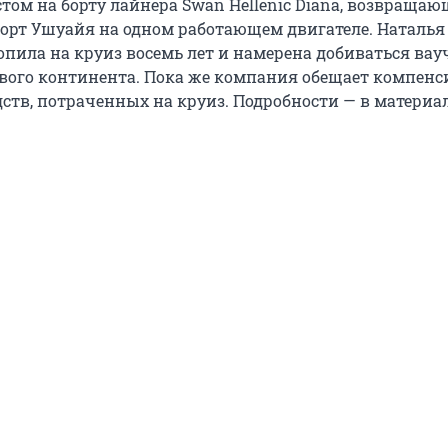
том на борту лайнера Swan Hellenic Diana, возвращаю
орт Ушуайя на одном работающем двигателе. Наталья
опила на круиз восемь лет и намерена добиваться вау
вого континента. Пока же компания обещает компенс
дств, потраченных на круиз. Подробности — в материа