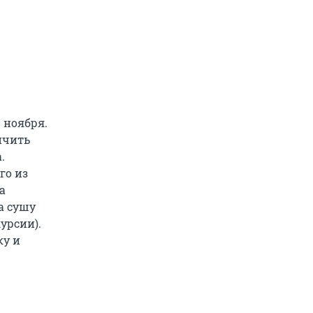
 ноября.
нчить
.
го из
а
а сушу
урсии).
ку и