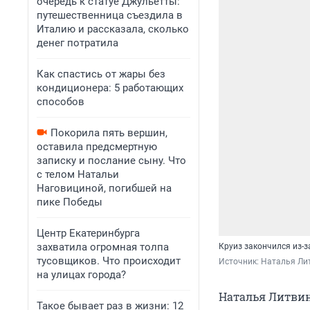
очередь к статуе Джульетты:
путешественница съездила в
Италию и рассказала, сколько
денег потратила
Как спастись от жары без
кондиционера: 5 работающих
способов
Покорила пять вершин,
оставила предсмертную
записку и послание сыну. Что
с телом Натальи
Наговициной, погибшей на
пике Победы
Центр Екатеринбурга
захватила огромная толпа
Круиз закончился из-з
тусовщиков. Что происходит
Источник: 
Наталья Ли
на улицах города?
Наталья Литвин
Такое бывает раз в жизни: 12