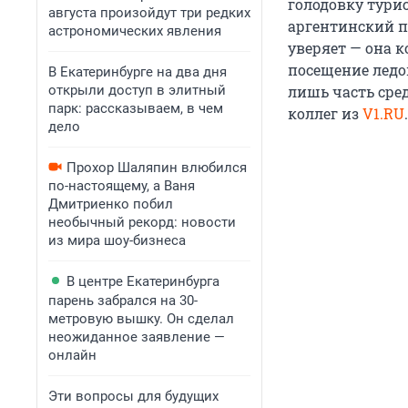
голодовку турис
августа произойдут три редких
аргентинский п
астрономических явления
уверяет — она к
посещение ледо
В Екатеринбурге на два дня
открыли доступ в элитный
лишь часть сре
парк: рассказываем, в чем
коллег из
V1.RU
.
дело
Прохор Шаляпин влюбился
по-настоящему, а Ваня
Дмитриенко побил
необычный рекорд: новости
из мира шоу-бизнеса
В центре Екатеринбурга
парень забрался на 30-
метровую вышку. Он сделал
неожиданное заявление —
онлайн
Эти вопросы для будущих