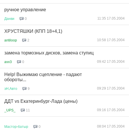
ручное управление
11:35 17.05.2004
Данви
0
ХРУСТЯШКИ (КПП 18+4,1)
10:58 17.05.2004
antiloop
2
замена тормозных дисков, замена ступиц
09:42 17.05.2004
avv3
0
Help! Выжимаю сцепление - падают
обороты...
09:29 17.05.2004
эН
.
Авто
9
ДДТ vs Екатеринбург-Лада (цены)
09:16 17.05.2004
_UPS_
11
08:04 17.05.2004
Мастор
-
батыр
0