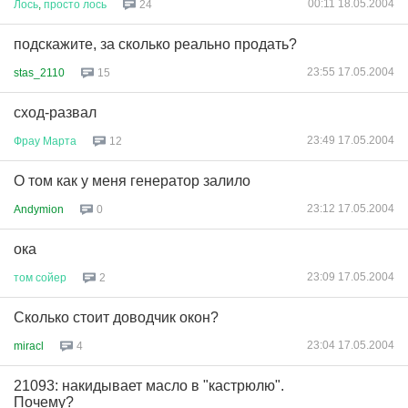
00:11 18.05.2004
Лось
,
просто
лось
24
подскажите, за сколько реально продать?
23:55 17.05.2004
stas_2110
15
сход-развал
23:49 17.05.2004
Фрау
Марта
12
О том как у меня генератор залило
23:12 17.05.2004
Andymion
0
ока
23:09 17.05.2004
том
сойер
2
Сколько стоит доводчик окон?
23:04 17.05.2004
miracl
4
21093: накидывает масло в "кастрюлю".
Почему?