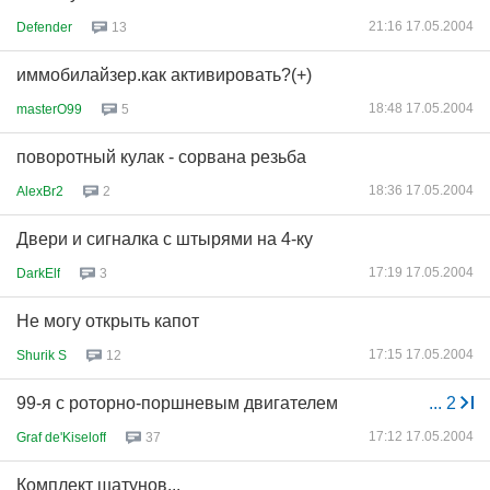
21:16 17.05.2004
Defender
13
иммобилайзер.как активировать?(+)
18:48 17.05.2004
masterO99
5
поворотный кулак - сорвана резьба
18:36 17.05.2004
AlexBr2
2
Двери и сигналка с штырями на 4-ку
17:19 17.05.2004
DarkElf
3
Не могу открыть капот
17:15 17.05.2004
Shurik S
12
99-я с роторно-поршневым двигателем
...
2
17:12 17.05.2004
Graf de'Kiseloff
37
Комплект шатунов...