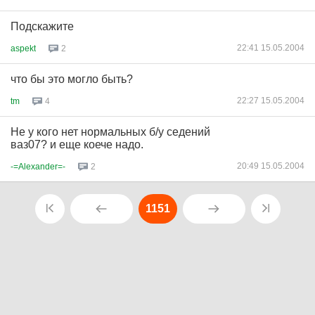
Подскажите
22:41 15.05.2004
aspekt
2
что бы это могло быть?
22:27 15.05.2004
tm
4
Не у кого нет нормальных б/у седений
ваз07? и еще коече надо.
20:49 15.05.2004
-=Alexander=-
2
1151