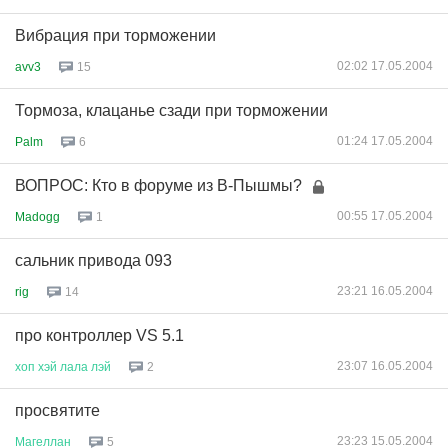
Вибрация при торможении
02:02 17.05.2004
avv3
15
Тормоза, клацанье сзади при торможении
01:24 17.05.2004
Palm
6
ВОПРОС: Кто в форуме из В-Пышмы?
00:55 17.05.2004
Madogg
1
сальник привода 093
23:21 16.05.2004
rig
14
про контроллер VS 5.1
23:07 16.05.2004
хоп
хэй
лала
лэй
2
просвятите
23:23 15.05.2004
Магеллан
5