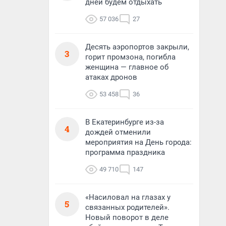
дней будем отдыхать
57 036
27
Десять аэропортов закрыли,
3
горит промзона, погибла
женщина — главное об
атаках дронов
53 458
36
В Екатеринбурге из-за
4
дождей отменили
мероприятия на День города:
программа праздника
49 710
147
«Насиловал на глазах у
5
связанных родителей».
Новый поворот в деле