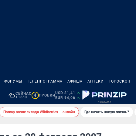
ФОРУМЫ
ТЕЛЕПРОГРАММА
АФИША
АПТЕКИ
ГОРОСКОП
USD 81,41
СЕЙЧАС
4
ПРОБКИ
+16°C
EUR 94,06
Пожар возле склада Wildberries — онлайн
Где начать новую жизнь?