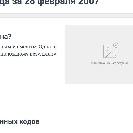
да за 28 февраля 2007
на?
ьным и смелым. Однако
оположному результату
онных кодов