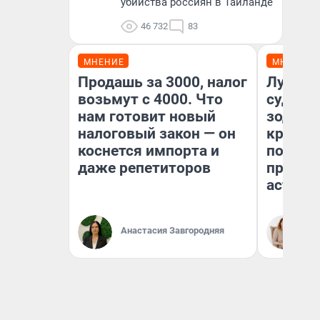
убийства россиян в Таиланде
46 732
83
МНЕНИЕ
МНЕНИЕ
Продашь за 3000, налог
Луна п
возьмут с 4000. Что
судьбу
нам готовит новый
зодиак
налоговый закон — он
круто 
коснется импорта и
полтора
даже репетиторов
предуп
астрол
Анастасия Завгородняя
Та