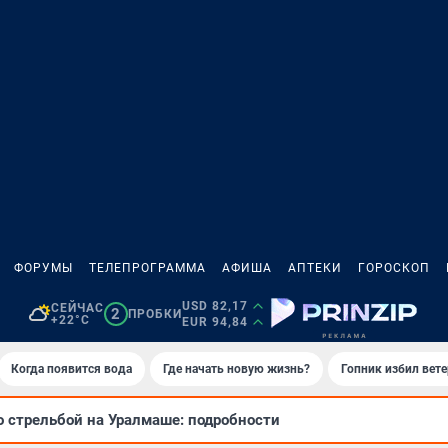
ФОРУМЫ
ТЕЛЕПРОГРАММА
АФИША
АПТЕКИ
ГОРОСКОП
USD 82,17
СЕЙЧАС
2
ПРОБКИ
+22°C
EUR 94,84
Когда появится вода
Где начать новую жизнь?
Гопник избил вет
о стрельбой на Уралмаше: подробности