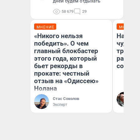
дней будем отдыхать
58 679
29
МНЕНИЕ
МНЕНИЕ
«Никого нельзя
Наслед
победить». О чем
чудом 
главный блокбастер
трансп
этого года, который
разнес
бьет рекорды в
советс
прокате: честный
отзыв на «Одиссею»
Нолана
Ол
Бл
Стас Соколов
вл
Эксперт
би