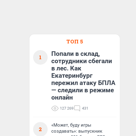
ТОП 5
Попали в склад,
1
сотрудники сбегали
в лес. Как
Екатеринбург
пережил атаку БПЛА
— следили в режиме
онлайн
127 269
431
«Может, буду игры
2
создавать»: выпускник