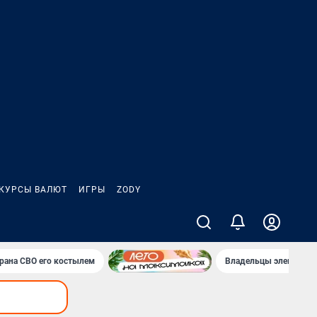
КУРСЫ ВАЛЮТ
ИГРЫ
ZODY
ерана СВО его костылем
Владельцы электрока