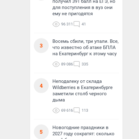
получил 391 балл на ЕГЭ, но
для поступления в вуз они
ему не пригодятся
96 311
41
Восемь сбили, три упали. Все,
3
что известно об атаке БПЛА
на Екатеринбург к этому часу
89 086
335
Неподалеку от склада
4
Wildberries в Екатеринбурге
заметили столб черного
дыма
69 616
113
Новогодние праздники в
5
2027 году сократят: сколько