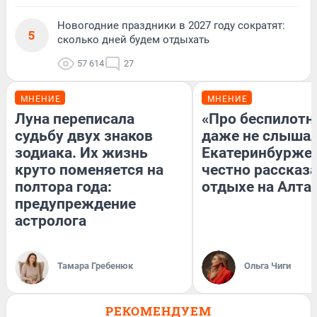
Новогодние праздники в 2027 году сократят:
5
сколько дней будем отдыхать
57 614
27
МНЕНИЕ
МНЕНИЕ
Луна переписала
«Про беспилотн
судьбу двух знаков
даже не слышал
зодиака. Их жизнь
Екатеринбурже
круто поменяется на
честно рассказа
полтора года:
отдыхе на Алта
предупреждение
астролога
Тамара Гребенюк
Ольга Чиги
РЕКОМЕНДУЕМ