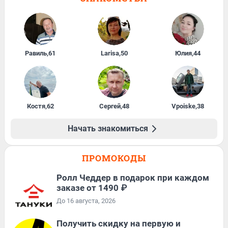
Равиль
,
61
Larisa
,
50
Юлия
,
44
Костя
,
62
Сергей
,
48
Vpoiske
,
38
Начать знакомиться
ПРОМОКОДЫ
Ролл Чеддер в подарок при каждом
заказе от 1490 ₽
До 16 августа, 2026
Получить скидку на первую и