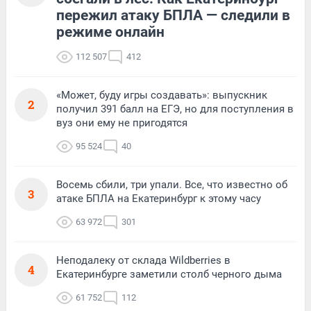
пережил атаку БПЛА — следили в
режиме онлайн
112 507
412
«Может, буду игры создавать»: выпускник
2
получил 391 балл на ЕГЭ, но для поступления в
вуз они ему не пригодятся
95 524
40
Восемь сбили, три упали. Все, что известно об
3
атаке БПЛА на Екатеринбург к этому часу
63 972
301
Неподалеку от склада Wildberries в
4
Екатеринбурге заметили столб черного дыма
61 752
112