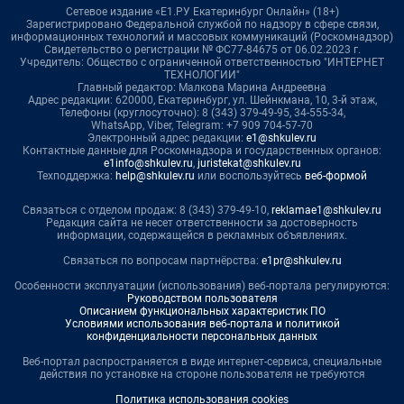
Сетевое издание «Е1.РУ Екатеринбург Онлайн» (18+)
Зарегистрировано Федеральной службой по надзору в сфере связи,
информационных технологий и массовых коммуникаций (Роскомнадзор)
Свидетельство о регистрации № ФС77-84675 от 06.02.2023 г.
Учредитель: Общество с ограниченной ответственностью "ИНТЕРНЕТ
ТЕХНОЛОГИИ"
Главный редактор: Малкова Марина Андреевна
Адрес редакции: 620000, Екатеринбург, ул. Шейнкмана, 10, 3-й этаж,
Телефоны (круглосуточно): 8 (343) 379-49-95, 34-555-34,
WhatsApp, Viber, Telegram: +7 909 704-57-70
Электронный адрес редакции:
e1@shkulev.ru
Контактные данные для Роскомнадзора и государственных органов:
e1info@shkulev.ru
,
juristekat@shkulev.ru
Техподдержка:
help@shkulev.ru
или воспользуйтесь
веб-формой
Связаться с отделом продаж: 8 (343) 379-49-10,
reklamae1@shkulev.ru
Редакция сайта не несет ответственности за достоверность
информации, содержащейся в рекламных объявлениях.
Связаться по вопросам партнёрства:
e1pr@shkulev.ru
Особенности эксплуатации (использования) веб-портала регулируются:
Руководством пользователя
Описанием функциональных характеристик ПО
Условиями использования веб-портала и политикой
конфиденциальности персональных данных
Веб-портал распространяется в виде интернет-сервиса, специальные
действия по установке на стороне пользователя не требуются
Политика использования cookies