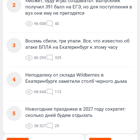
«Может, буду игры создавать»: выпускник
2
получил 391 балл на ЕГЭ, но для поступления в
вуз они ему не пригодятся
96 008
40
Восемь сбили, три упали. Все, что известно об
3
атаке БПЛА на Екатеринбург к этому часу
86 293
329
Неподалеку от склада Wildberries в
4
Екатеринбурге заметили столб черного дыма
68 644
113
Новогодние праздники в 2027 году сократят:
5
сколько дней будем отдыхать
58 327
29