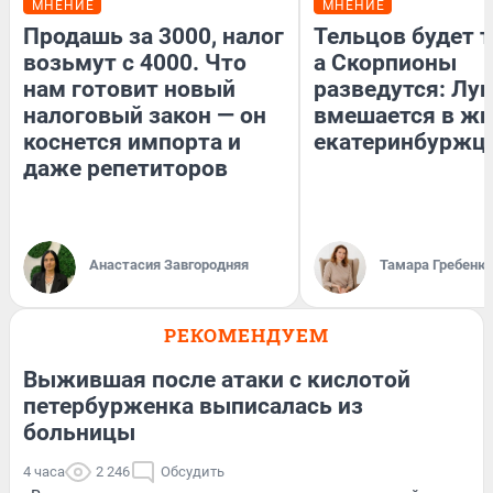
МНЕНИЕ
МНЕНИЕ
Продашь за 3000, налог
Тельцов будет т
возьмут с 4000. Что
а Скорпионы
нам готовит новый
разведутся: Лун
налоговый закон — он
вмешается в ж
коснется импорта и
екатеринбуржц
даже репетиторов
Анастасия Завгородняя
Тамара Гребеню
РЕКОМЕНДУЕМ
Выжившая после атаки с кислотой
петербурженка выписалась из
больницы
4 часа
2 246
Обсудить