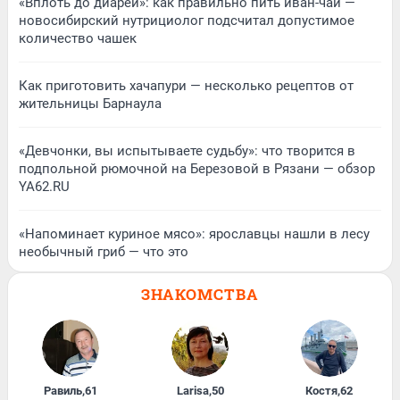
«Вплоть до диареи»: как правильно пить иван-чай —
новосибирский нутрициолог подсчитал допустимое
количество чашек
Как приготовить хачапури — несколько рецептов от
жительницы Барнаула
«Девчонки, вы испытываете судьбу»: что творится в
подпольной рюмочной на Березовой в Рязани — обзор
YA62.RU
«Напоминает куриное мясо»: ярославцы нашли в лесу
необычный гриб — что это
ЗНАКОМСТВА
Равиль
,
61
Larisa
,
50
Костя
,
62