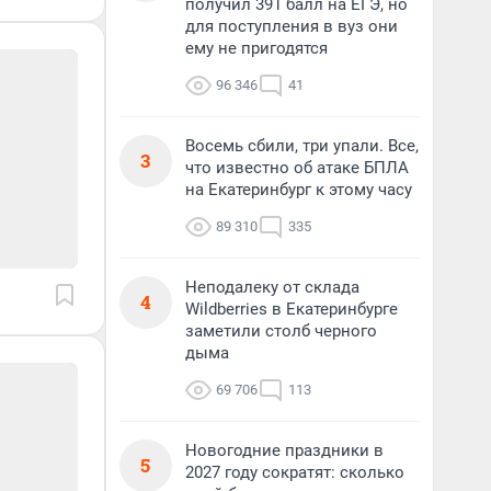
получил 391 балл на ЕГЭ, но
для поступления в вуз они
ему не пригодятся
96 346
41
Восемь сбили, три упали. Все,
3
что известно об атаке БПЛА
на Екатеринбург к этому часу
89 310
335
Неподалеку от склада
4
Wildberries в Екатеринбурге
заметили столб черного
дыма
69 706
113
Новогодние праздники в
5
2027 году сократят: сколько