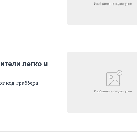
ители легко и
т код-граббера.