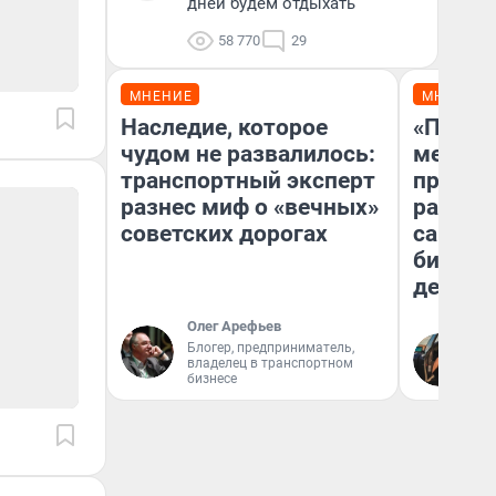
дней будем отдыхать
58 770
29
МНЕНИЕ
МНЕНИЕ
Наследие, которое
«Покуп
чудом не развалилось:
мешке»
транспортный эксперт
предпр
разнес миф о «вечных»
рассказ
советских дорогах
самом 
бизнес
дешевы
Олег Арефьев
На
Блогер, предприниматель,
владелец в транспортном
От
бизнесе
де