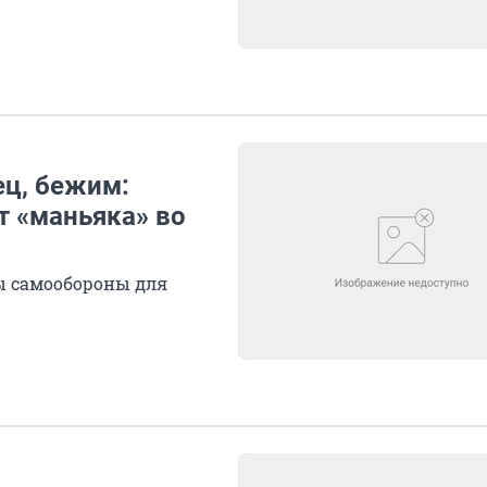
ец, бежим:
т «маньяка» во
ы самообороны для