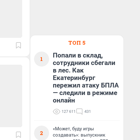
ТОП 5
Попали в склад,
1
сотрудники сбегали
в лес. Как
Екатеринбург
пережил атаку БПЛА
— следили в режиме
онлайн
127 611
431
«Может, буду игры
2
создавать»: выпускник