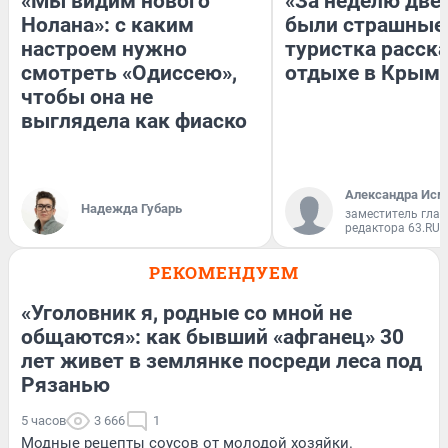
«Мы видим нового
«За неделю две
Нолана»: с каким
были страшные
настроем нужно
туристка расска
смотреть «Одиссею»,
отдыхе в Крым
чтобы она не
выглядела как фиаско
Александра Исм
Надежда Губарь
заместитель глав
редактора 63.RU
РЕКОМЕНДУЕМ
«Уголовник я, родные со мной не
общаются»: как бывший «афганец» 30
лет живет в землянке посреди леса под
Рязанью
5 часов
3 666
1
Модные рецепты соусов от молодой хозяйки.