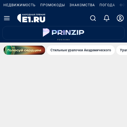
НЕДВИЖИМОСТЬ
ПРОМОКОДЫ
ЗНАКОМСТВА
ПОГОДА
ФО
Стильные уралочки Академического
Ура