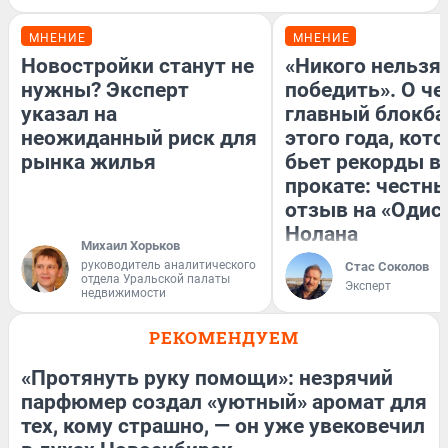
МНЕНИЕ
МНЕНИЕ
Новостройки станут не
«Никого нельзя
нужны? Эксперт
победить». О ч
указал на
главный блокба
неожиданный риск для
этого года, кот
рынка жилья
бьет рекорды в
прокате: честн
отзыв на «Одис
Нолана
Михаил Хорьков
руководитель аналитического
Стас Соколов
отдела Уральской палаты
Эксперт
недвижимости
РЕКОМЕНДУЕМ
«Протянуть руку помощи»: незрячий
парфюмер создал «уютный» аромат для
тех, кому страшно, — он уже увековечил