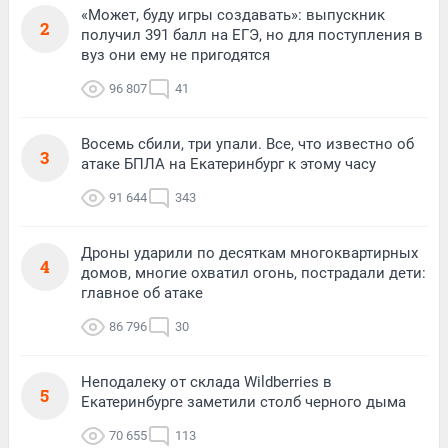
«Может, буду игры создавать»: выпускник
2
получил 391 балл на ЕГЭ, но для поступления в
вуз они ему не пригодятся
96 807
41
Восемь сбили, три упали. Все, что известно об
3
атаке БПЛА на Екатеринбург к этому часу
91 644
343
Дроны ударили по десяткам многоквартирных
4
домов, многие охватил огонь, пострадали дети:
главное об атаке
86 796
30
Неподалеку от склада Wildberries в
5
Екатеринбурге заметили столб черного дыма
70 655
113