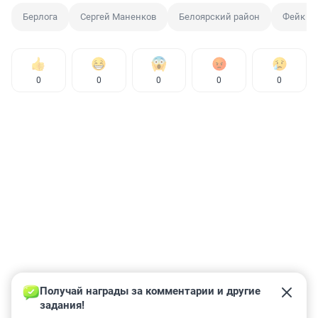
Берлога
Сергей Маненков
Белоярский район
Фейк в 
0
0
0
0
0
Получай награды за комментарии и другие 
задания!