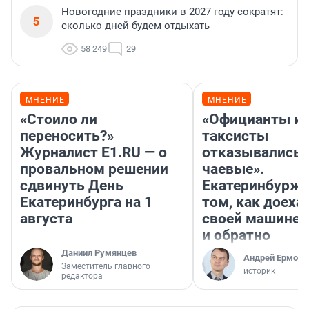
Новогодние праздники в 2027 году сократят:
5
сколько дней будем отдыхать
58 249
29
МНЕНИЕ
МНЕНИЕ
«Стоило ли
«Официанты и
переносить?»
таксисты
Журналист E1.RU — о
отказывались 
провальном решении
чаевые».
сдвинуть День
Екатеринбурже
Екатеринбурга на 1
том, как доеха
августа
своей машине 
и обратно
Даниил Румянцев
Андрей Ермоле
Заместитель главного
историк
редактора