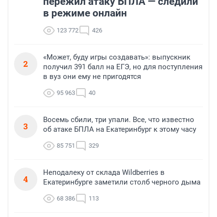
пережил атаку БПЛА — следили
в режиме онлайн
123 772
426
«Может, буду игры создавать»: выпускник
2
получил 391 балл на ЕГЭ, но для поступления
в вуз они ему не пригодятся
95 963
40
Восемь сбили, три упали. Все, что известно
3
об атаке БПЛА на Екатеринбург к этому часу
85 751
329
Неподалеку от склада Wildberries в
4
Екатеринбурге заметили столб черного дыма
68 386
113