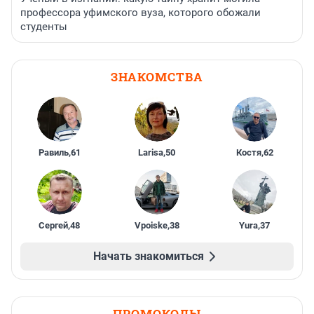
профессора уфимского вуза, которого обожали
студенты
ЗНАКОМСТВА
Равиль
,
61
Larisa
,
50
Костя
,
62
Сергей
,
48
Vpoiske
,
38
Yura
,
37
Начать знакомиться
ПРОМОКОДЫ