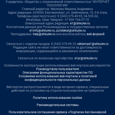
Учредитель: Общество с ограниченной ответственностью "ИНТЕРНЕТ
ТЕХНОЛОГИИ"
Главный редактор: Малкова Марина Андреевна
Адрес редакции: 620000, Екатеринбург, ул. Шейнкмана, 10, 3-й этаж,
Телефоны (круглосуточно): 8 (343) 379-49-95, 34-555-34,
WhatsApp, Viber, Telegram: +7 909 704-57-70
Электронный адрес редакции:
e1@shkulev.ru
Контактные данные для Роскомнадзора и государственных органов:
e1info@shkulev.ru
,
juristekat@shkulev.ru
Техподдержка:
help@shkulev.ru
или воспользуйтесь
веб-формой
Связаться с отделом продаж: 8 (343) 379-49-10,
reklamae1@shkulev.ru
Редакция сайта не несет ответственности за достоверность
информации, содержащейся в рекламных объявлениях.
Связаться по вопросам партнёрства:
e1pr@shkulev.ru
Особенности эксплуатации (использования) веб-портала регулируются:
Руководством пользователя
Описанием функциональных характеристик ПО
Условиями использования веб-портала и политикой
конфиденциальности персональных данных
Веб-портал распространяется в виде интернет-сервиса, специальные
действия по установке на стороне пользователя не требуются
Политика использования cookies
Рекомендательные системы
Пользовательское соглашение сервиса «Подписка без баннерной