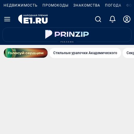
НЕДВИЖИМОСТЬ
ПРОМОКОДЫ
ЗНАКОМСТВА
ПОГОДА
ФО
Стильные уралочки Академического
Сек