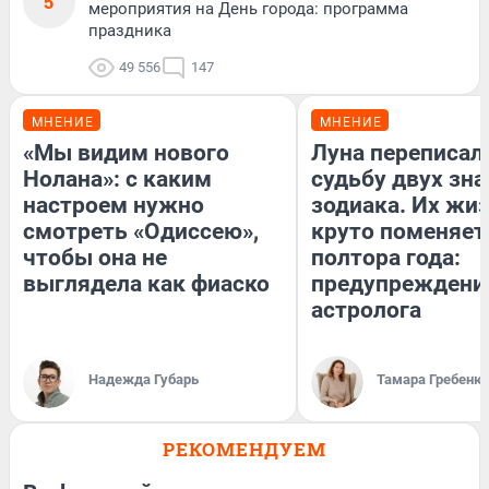
5
мероприятия на День города: программа
праздника
49 556
147
МНЕНИЕ
МНЕНИЕ
«Мы видим нового
Луна переписал
Нолана»: с каким
судьбу двух зна
настроем нужно
зодиака. Их жи
смотреть «Одиссею»,
круто поменяет
чтобы она не
полтора года:
выглядела как фиаско
предупреждени
астролога
Надежда Губарь
Тамара Гребеню
РЕКОМЕНДУЕМ