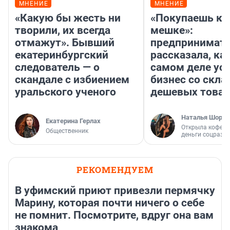
МНЕНИЕ
МНЕНИЕ
«Какую бы жесть ни
«Покупаешь ко
творили, их всегда
мешке»:
отмажут». Бывший
предпринимат
екатеринбургский
рассказала, как
следователь — о
самом деле ус
скандале с избиением
бизнес со скл
уральского ученого
дешевых това
Наталья Шорох
Екатерина Герлах
Открыла кофейн
Общественник
деньги соцразв
РЕКОМЕНДУЕМ
В уфимский приют привезли пермячку
Марину, которая почти ничего о себе
не помнит. Посмотрите, вдруг она вам
знакома