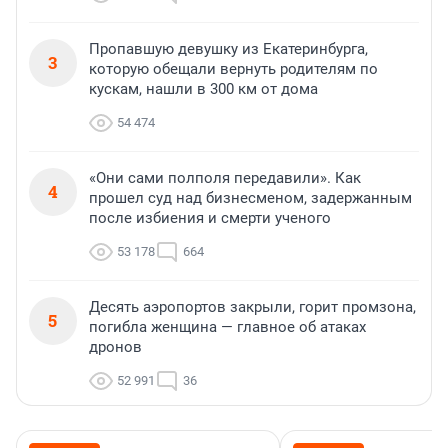
Пропавшую девушку из Екатеринбурга,
3
которую обещали вернуть родителям по
кускам, нашли в 300 км от дома
54 474
«Они сами полполя передавили». Как
4
прошел суд над бизнесменом, задержанным
после избиения и смерти ученого
53 178
664
Десять аэропортов закрыли, горит промзона,
5
погибла женщина — главное об атаках
дронов
52 991
36