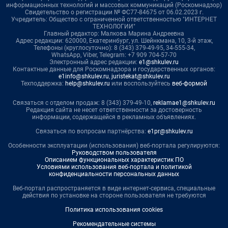
информационных технологий и массовых коммуникаций (Роскомнадзор)
Свидетельство о регистрации № ФС77-84675 от 06.02.2023 г.
Учредитель: Общество с ограниченной ответственностью "ИНТЕРНЕТ
ТЕХНОЛОГИИ"
Главный редактор: Малкова Марина Андреевна
Адрес редакции: 620000, Екатеринбург, ул. Шейнкмана, 10, 3-й этаж,
Телефоны (круглосуточно): 8 (343) 379-49-95, 34-555-34,
WhatsApp, Viber, Telegram: +7 909 704-57-70
Электронный адрес редакции:
e1@shkulev.ru
Контактные данные для Роскомнадзора и государственных органов:
e1info@shkulev.ru
,
juristekat@shkulev.ru
Техподдержка:
help@shkulev.ru
или воспользуйтесь
веб-формой
Связаться с отделом продаж: 8 (343) 379-49-10,
reklamae1@shkulev.ru
Редакция сайта не несет ответственности за достоверность
информации, содержащейся в рекламных объявлениях.
Связаться по вопросам партнёрства:
e1pr@shkulev.ru
Особенности эксплуатации (использования) веб-портала регулируются:
Руководством пользователя
Описанием функциональных характеристик ПО
Условиями использования веб-портала и политикой
конфиденциальности персональных данных
Веб-портал распространяется в виде интернет-сервиса, специальные
действия по установке на стороне пользователя не требуются
Политика использования cookies
Рекомендательные системы