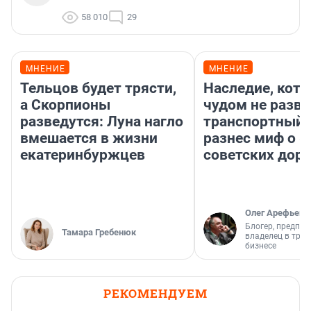
58 010
29
МНЕНИЕ
МНЕНИЕ
Тельцов будет трясти,
Наследие, кото
а Скорпионы
чудом не разва
разведутся: Луна нагло
транспортный 
вмешается в жизни
разнес миф о 
екатеринбуржцев
советских доро
Олег Арефьев
Блогер, предпри
Тамара Гребенюк
владелец в тра
бизнесе
РЕКОМЕНДУЕМ