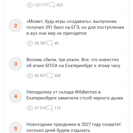
121 177
425
«Может, буду игры создавать»: выпускник
2
получил 391 балл на ЕГЭ, но для поступления
в вуз они ему не пригодятся
95 787
40
Восемь сбили, три упали. Все, что известно
3
об атаке БПЛА на Екатеринбург к этому часу
82 957
328
Неподалеку от склада Wildberries в
4
Екатеринбурге заметили столб черного дыма
67 319
113
Новогодние праздники в 2027 году сократят:
5
сколько дней будем отдыхать