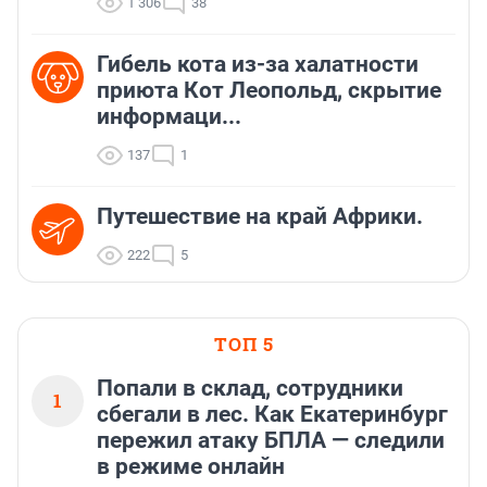
1 306
38
Гибель кота из-за халатности
приюта Кот Леопольд, скрытиe
информаци...
137
1
Путешествие на край Африки.
222
5
ТОП 5
Попали в склад, сотрудники
1
сбегали в лес. Как Екатеринбург
пережил атаку БПЛА — следили
в режиме онлайн