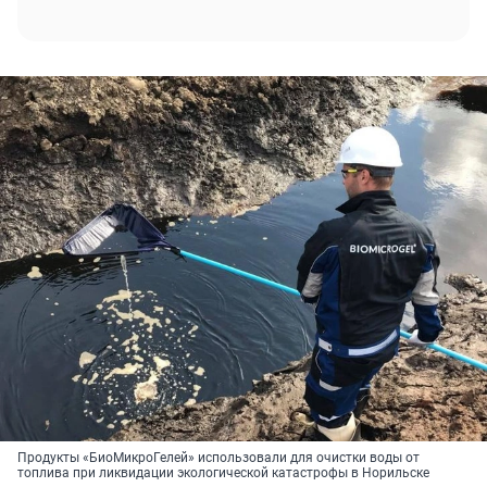
Продукты «БиоМикроГелей» использовали для очистки воды от
топлива при ликвидации экологической катастрофы в Норильске