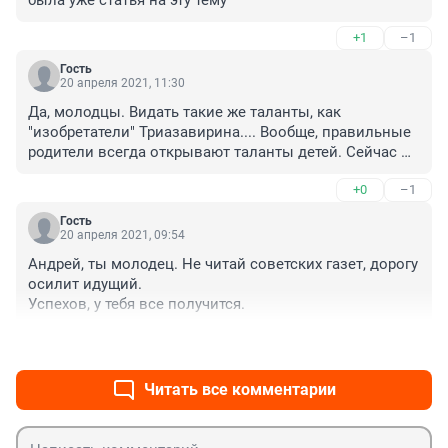
была уже статья на эту тему
+1
–1
Гость
20 апреля 2021, 11:30
Да, молодцы. Видать такие же таланты, как 
"изобретатели" Триазавирина.... Вообще, правильные 
родители всегда открывают таланты детей. Сейчас 
получат госконтракты и в добрый путь - 
+0
–1
зарабатывать. Какую дрянь бы не произвел такой 
талант - она всегда будет востребована государством.
Гость
20 апреля 2021, 09:54
Андрей, ты молодец. Не читай советских газет, дорогу 
осилит идущий. 

Успехов, у тебя все получится.
+1
–0
Читать все комментарии