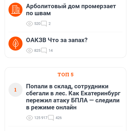
Арболитовый дом промерзает
по швам
520
2
ОАКЗВ Что за запах?
825
14
ТОП 5
Попали в склад, сотрудники
1
сбегали в лес. Как Екатеринбург
пережил атаку БПЛА — следили
в режиме онлайн
125 917
426