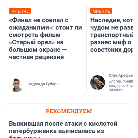
МНЕНИЕ
МНЕНИЕ
«Финал не совпал с
Наследие, кото
ожиданиями»: стоит ли
чудом не разва
смотреть фильм
транспортный 
«Старый орел» на
разнес миф о 
большом экране —
советских доро
честная рецензия
Олег Арефьев
Блогер, предпри
Надежда Губарь
владелец в тра
бизнесе
РЕКОМЕНДУЕМ
Выжившая после атаки с кислотой
петербурженка выписалась из