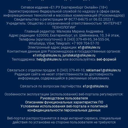
Сетевое издание «Е1.РУ Екатеринбург Онлайн» (18+)
Зарегистрировано Федеральной службой по надзору в сфере связи,
информационных технологий и массовых коммуникаций (Роскомнадзор)
Свидетельство о регистрации № ФС77-84675 от 06.02.2023 г.
Учредитель: Общество с ограниченной ответственностью "ИНТЕРНЕТ
ТЕХНОЛОГИИ"
Главный редактор: Малкова Марина Андреевна
Адрес редакции: 620000, Екатеринбург, ул. Шейнкмана, 10, 3-й этаж,
Телефоны (круглосуточно): 8 (343) 379-49-95, 34-555-34,
WhatsApp, Viber, Telegram: +7 909 704-57-70
Электронный адрес редакции:
e1@shkulev.ru
Контактные данные для Роскомнадзора и государственных органов:
e1info@shkulev.ru
,
juristekat@shkulev.ru
Техподдержка:
help@shkulev.ru
или воспользуйтесь
веб-формой
Связаться с отделом продаж: 8 (343) 379-49-10,
reklamae1@shkulev.ru
Редакция сайта не несет ответственности за достоверность
информации, содержащейся в рекламных объявлениях.
Связаться по вопросам партнёрства:
e1pr@shkulev.ru
Особенности эксплуатации (использования) веб-портала регулируются:
Руководством пользователя
Описанием функциональных характеристик ПО
Условиями использования веб-портала и политикой
конфиденциальности персональных данных
Веб-портал распространяется в виде интернет-сервиса, специальные
действия по установке на стороне пользователя не требуются