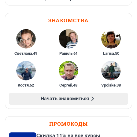
ЗНАКОМСТВА
Светлана
,
49
Равиль
,
61
Larisa
,
50
Костя
,
62
Сергей
,
48
Vpoiske
,
38
Начать знакомиться
ПРОМОКОДЫ
Скидка 11% на все курсы