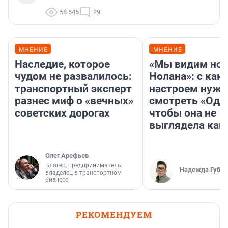
58 645
29
МНЕНИЕ
МНЕНИЕ
Наследие, которое
«Мы видим нов
чудом не развалилось:
Нолана»: с как
транспортный эксперт
настроем нужн
разнес миф о «вечных»
смотреть «Оди
советских дорогах
чтобы она не
выглядела как
Олег Арефьев
Блогер, предприниматель,
Надежда Губар
владелец в транспортном
бизнесе
РЕКОМЕНДУЕМ