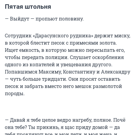
Пятая штольня
— Выйдут — пропьют половину.
Сотрудник «Дарасунского рудника» держит миску,
в которой блестит песок с примесями золота.
Ищет емкость, в которую можно пересыпать его,
чтобы передать полиции. Слушает оскорбления
одного из копателей и увещевания другого.
Попавшимся Максиму, Константину и Александру
— чуть больше тридцати. Они просят оставить
песок и забрать вместо него мешок размолотой
породы.
— Давай я тебе целое ведро нагребу, полное. Почё
она тебе? Ты прикинь, я щас приду домой — да
тебя проклянут все, и мои дети, и моя жена, и